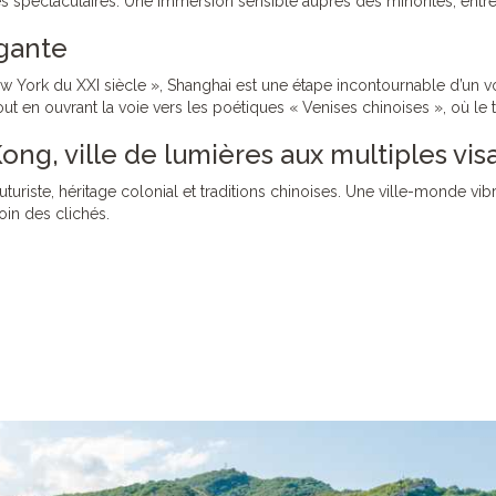
s spectaculaires. Une immersion sensible auprès des minorités, entre t
agante
 York du XXI siècle », Shanghai est une étape incontournable d’un vo
tout en ouvrant la voie vers les poétiques « Venises chinoises », où 
ong, ville de lumières aux multiples vis
turiste, héritage colonial et traditions chinoises. Une ville-monde vibr
oin des clichés.