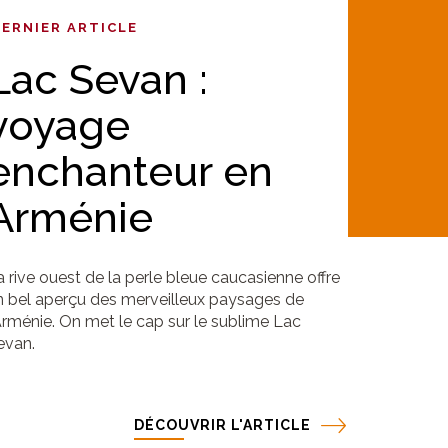
DERNIER ARTICLE
Lac Sevan :
voyage
enchanteur en
Arménie
a rive ouest de la perle bleue caucasienne offre
n bel aperçu des merveilleux paysages de
’Arménie. On met le cap sur le sublime Lac
evan.
DÉCOUVRIR L'ARTICLE