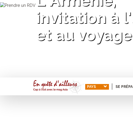
L’ Arménie,
invitation à 
et au voyage
PAYS
SE PRÉP