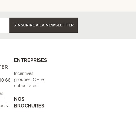
S’INSCRIRE À LA NEWSLETTER
ENTREPRISES
TER
Incentives,
groupes, C.E. et
 88 66
collectivités
es
NOS
nt
BROCHURES
acts