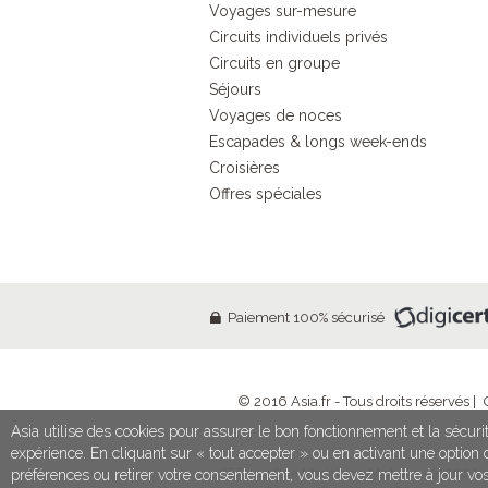
Voyages sur-mesure
Circuits individuels privés
Circuits en groupe
Séjours
Voyages de noces
Escapades & longs week-ends
Croisières
Offres spéciales
Paiement 100% sécurisé
© 2016 Asia.fr - Tous droits réservés |
Asia utilise des cookies pour assurer le bon fonctionnement et la sécurit
expérience. En cliquant sur « tout accepter » ou en activant une optio
SETI - 13 Rue Madeleine Michelis - 92200 Neu
préférences ou retirer votre consentement, vous devez mettre à jour vo