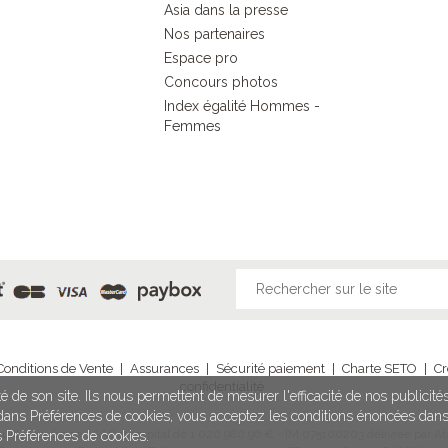
Asia dans la presse
Nos partenaires
Espace pro
Concours photos
Index égalité Hommes -
Femmes
Conditions de Vente
|
Assurances
|
Sécurité paiement
|
Charte SETO
|
Cr
confidentialité
é de son site. Ils nous permettent de mesurer l'efficacité de nos publicit
n dans Préférences de cookies, vous acceptez les conditions énoncées dan
illy Sur Seine - SAS au capital de 1 020 980,96 € - IM 075100203 délivrée par Ato
s Préférences de cookies.