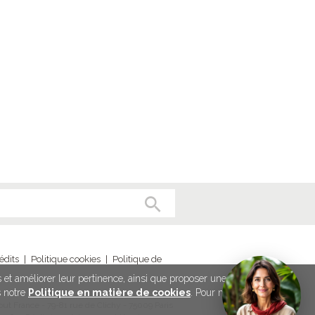
édits
|
Politique cookies
|
Politique de
és et améliorer leur pertinence, ainsi que proposer une meilleure
s notre
Politique en matière de cookies
. Pour modifier vos
ut France - 79-81 rue de Clichy - 75009 Paris