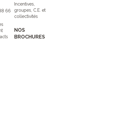
Incentives,
groupes, C.E. et
 88 66
collectivités
es
NOS
nt
BROCHURES
acts