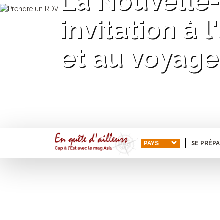
La Nouvelle-
invitation à 
et au voyage
PAYS
SE PRÉP