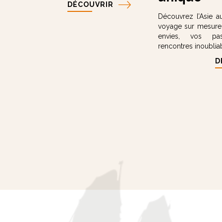
DÉCOUVRIR
Découvrez l’Asie a
voyage sur mesure
envies, vos pa
rencontres inoublia
D