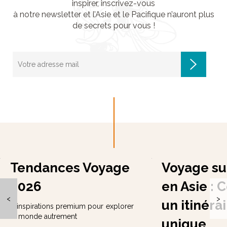
inspirer, inscrivez-vous
à notre newsletter et l’Asie et le Pacifique n’auront plus
de secrets pour vous !
Tendances Voyage
Voyage su
2026
en Asie : 
<
>
un itinéra
8 inspirations premium pour explorer
le monde autrement
unique