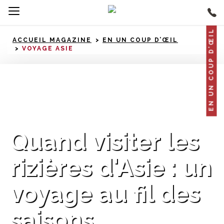
EN UN COUP D’ŒIL
ACCUEIL MAGAZINE
EN UN COUP D’ŒIL
VOYAGE ASIE
Asie
Quand visiter les
rizières d'Asie : un
voyage au fil des
saisons