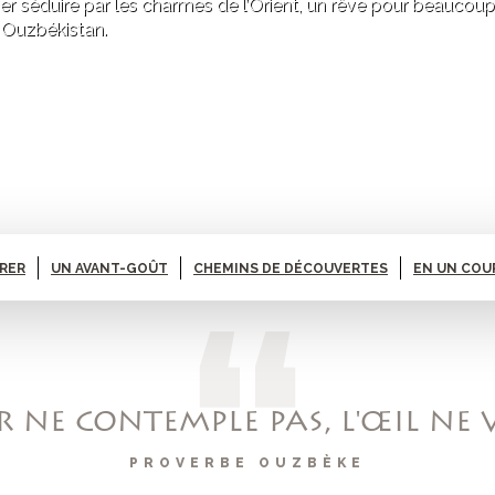
ser séduire par les charmes de l’Orient, un rêve pour beaucou
 Ouzbékistan.
ARER
UN AVANT-GOÛT
CHEMINS DE DÉCOUVERTES
EN UN COU
R NE CONTEMPLE PAS, L'ŒIL NE 
PROVERBE OUZBÈKE