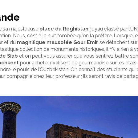
ande
de sa majestueuse
place du Reghistan
, joyau classé par l’
putation. Nous, c’est à la nuit tombée qu’on la préfère. Lorsque 
r et du
magnifique mausolée Gour Emir
se détachent sur l
antastique collection de monuments historiques, il n’y a rien à
de Siab
et on peut vous assurer que vous sentirez battre son
achkent
pour acheter rivalisent de gourmandise sur les étals 
ndre le pouls de l’Ouzbékistan. On connaît des étudiants qui
r compagnie chez leur professeur ; ils seront ravis de partag