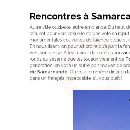
Rencontres à Samarc
Autre ville ouzbèke, autre ambiance. Du haut 
affluent pour vérifier si elle n’a pas volé sa ré
monumentales couvertes de faïence bleue et o
En nous lisant, on pourrait croire qu’à part la f
vers son passé. Allez traîner du côté du
bazar 
ronds au sésame que les locaux viennent de
T
génération, en voilà un autre bon moyen de pre
de Samarcande
. On vous emmène dîner en leu
dans un français impeccable, s’il vous plaît !