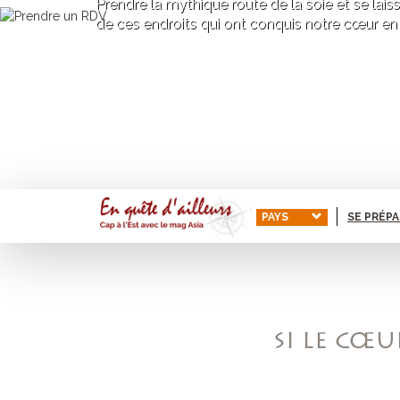
Prendre la mythique route de la soie et se lais
de ces endroits qui ont conquis notre cœur en
PAYS
SE PRÉP
SI LE CŒU