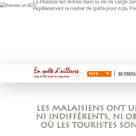
La Malaisie est entrée dans la vie de Serge Jar
régulièrement le métier de guide pour Asia. Ré
PAYS
SE PRÉP
LES MALAISIENS ONT U
NI INDIFFÉRENTS, NI 
OÙ LES TOURISTES S