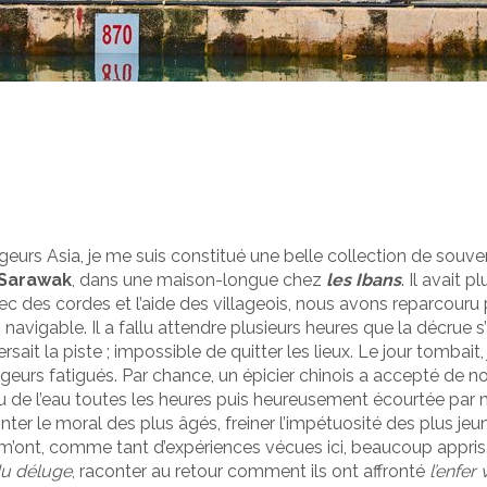
rs Asia, je me suis constitué une belle collection de souveni
 Sarawak
, dans une maison-longue chez
les Ibans
. Il avait p
 Avec des cordes et l’aide des villageois, nous avons reparcour
lus navigable. Il a fallu attendre plusieurs heures que la décr
aversait la piste ; impossible de quitter les lieux. Le jour tomb
geurs fatigués. Par chance, un épicier chinois a accepté de no
u de l’eau toutes les heures puis heureusement écourtée par n
r le moral des plus âgés, freiner l’impétuosité des plus jeune
, m’ont, comme tant d’expériences vécues ici, beaucoup appris
du déluge
, raconter au retour comment ils ont affronté
l’enfer