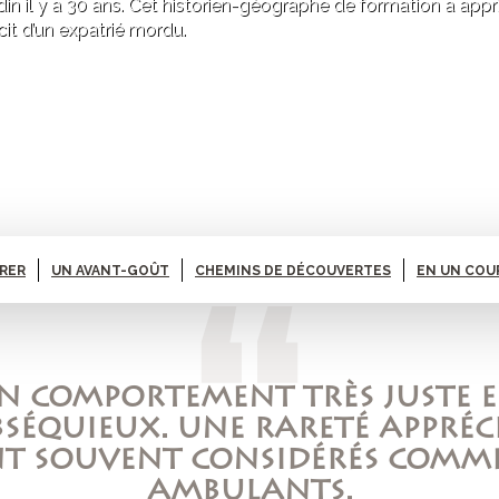
din il y a 30 ans. Cet historien-géographe de formation a appr
cit d’un expatrié mordu.
ARER
UN AVANT-GOÛT
CHEMINS DE DÉCOUVERTES
EN UN COU
N COMPORTEMENT TRÈS JUSTE E
OBSÉQUIEUX. UNE RARETÉ APPR
ONT SOUVENT CONSIDÉRÉS COMM
AMBULANTS.