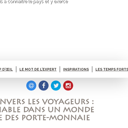
is à connaître le pays et y exerce
P D’ŒIL
LE MOT DE L’EXPERT
INSPIRATIONS
LES TEMPS FORTS
NVERS LES VOYAGEURS :
ÉCIABLE DANS UN MONDE
E DES PORTE-MONNAIE