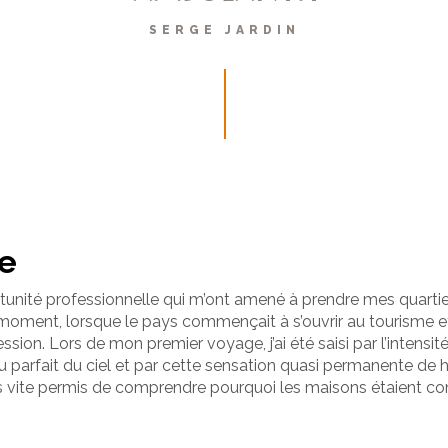
SERGE JARDIN
ie
rtunité professionnelle qui m’ont amené à prendre mes quartiers
ment, lorsque le pays commençait à s’ouvrir au tourisme et 
ession. Lors de mon premier voyage, j’ai été saisi par l’intensit
bleu parfait du ciel et par cette sensation quasi permanente 
s vite permis de comprendre pourquoi les maisons étaient const