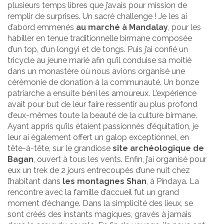
plusieurs temps libres que j’avais pour mission de
remplir de surprises. Un sacré challenge ! Je les ai
d’abord emmenés
au marché à Mandalay
, pour les
habiller en tenue traditionnelle birmane composée
d’un top, d’un longyi et de tongs. Puis j’ai confié un
tricycle au jeune marié afin qu’il conduise sa moitié
dans un monastère où nous avions organisé une
cérémonie de donation à la communauté. Un bonze
patriarche a ensuite béni les amoureux. L’expérience
avait pour but de leur faire ressentir au plus profond
d’eux-mêmes toute la beauté de la culture birmane.
Ayant appris qu’ils étaient passionnés d’équitation, je
leur ai également offert un galop exceptionnel, en
tête-à-tête, sur le grandiose
site archéologique de
Bagan
, ouvert à tous les vents. Enfin, j’ai organisé pour
eux un trek de 2 jours entrecoupés d’une nuit chez
l’habitant dans
les montagnes Shan
, à Pindaya. La
rencontre avec la famille d’accueil fut un grand
moment d’échange. Dans la simplicité des lieux, se
sont créés des instants magiques, gravés à jamais