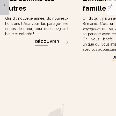
<
>
autres
famille ?
Qui dit nouvelle année, dit nouveaux
On dit qu’il y a un a
horizons ! Asia vous fait partager ses
Birmanie. C’est 
coups de cœur, pour que 2023 soit
voyageurs
qui se v
belle et colorée !
se partage avec ce
On vous briefe s
DÉCOUVRIR
unique qui vous att
avec vos adolescen
D