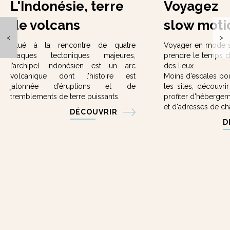
L'Indonésie, terre
Voyagez
de volcans
slow moti
<
>
Situé à la rencontre de quatre
Voyager en mode 
plaques tectoniques majeures,
prendre le temps de 
l’archipel indonésien est un arc
des lieux.
volcanique dont l’histoire est
Moins d’escales po
jalonnée d’éruptions et de
les sites, découvri
tremblements de terre puissants.
profiter d'hébergem
et d'adresses de ch
DÉCOUVRIR
D