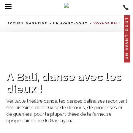
UN AVANT-GOÛT
ACCUEIL MAGAZINE
UN AVANT-GOÛT
VOYAGE BALI
Bali
A Bali, danse avec les
dieux !
Véritable théâtre dansé, les danses balinaises racontent
des histoires de dieux et de démons, de princesses et
de guerriers, pour la plupart tirées de la fameuse
épopée hindoue du Ramayana.