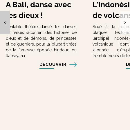
A Bali, danse avec
L'Indonési
les dieux !
de volcan
<
>
Véritable théâtre dansé, les danses
Situé à la renc
balinaises racontent des histoires de
plaques tectoni
dieux et de démons, de princesses
l’archipel indon
et de guerriers, pour la plupart tirées
volcanique dont
de la fameuse épopée hindoue du
jalonnée d’ér
Ramayana.
tremblements de ter
DÉCOUVRIR
D