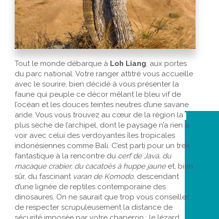
Tout le monde débarque à
Loh Liang
, aux portes
du parc national. Votre ranger attitré vous accueille
avec le sourire, bien décidé à vous présenter la
faune qui peuple ce décor mêlant le bleu vif de
l’océan et les douces teintes neutres d’une savane
aride. Vous vous trouvez au cœur de la région la
plus sèche de l’archipel, dont le paysage n’a rien à
voir avec celui des verdoyantes îles tropicales
indonésiennes comme Bali. C’est parti pour un trek
fantastique à la rencontre du
cerf de Java, du
macaque crabier, du cacatoès à huppe jaune
et, bien
sûr, du fascinant
varan de Komodo
, descendant
d’une lignée de reptiles contemporaine des
dinosaures. On ne saurait que trop vous conseiller
de respecter scrupuleusement la distance de
sécurité imposée par votre chaperon : le lézard