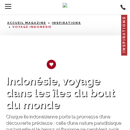
INSPIRATIONS
ACCUEIL MAGAZINE
INSPIRATIONS
VOYAGE INDONÉSIE
Coup de coeur
Indonésie, voyage
dans les îles du bout
du monde
Chaque île indonésienne porte la promesse d’une
découverte précieuse : celle d’une nature paradisiaque
sur laquelle ni le temps ni l’homme ne semblent avoir