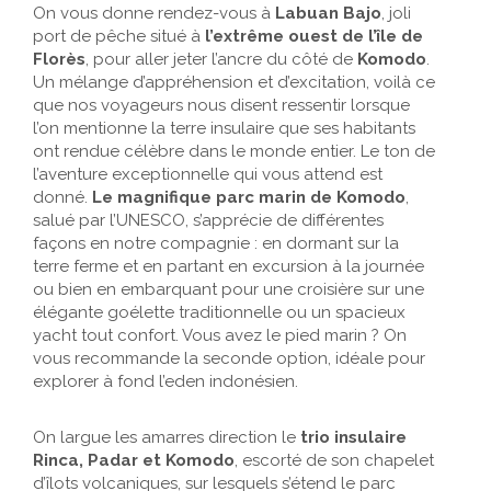
On vous donne rendez-vous à
Labuan Bajo
, joli
port de pêche situé à
l’extrême ouest de l’île de
Florès
, pour aller jeter l’ancre du côté de
Komodo
.
Un mélange d’appréhension et d’excitation, voilà ce
que nos voyageurs nous disent ressentir lorsque
l’on mentionne la terre insulaire que ses habitants
ont rendue célèbre dans le monde entier. Le ton de
l’aventure exceptionnelle qui vous attend est
donné.
Le magnifique parc marin de Komodo
,
salué par l’UNESCO, s’apprécie de différentes
façons en notre compagnie : en dormant sur la
terre ferme et en partant en excursion à la journée
ou bien en embarquant pour une croisière sur une
élégante goélette traditionnelle ou un spacieux
yacht tout confort. Vous avez le pied marin ? On
vous recommande la seconde option, idéale pour
explorer à fond l’eden indonésien.
On largue les amarres direction le
trio insulaire
Rinca, Padar et Komodo
, escorté de son chapelet
d’îlots volcaniques, sur lesquels s’étend le parc