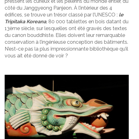
pressent les curieux et les pèlerins du monde entier, du
côté du Janggyeong Panjeon. À l’intérieur des 4
édifices, se trouve un trésor classé par l’UNESCO :
le
Tripitaka Koreana
, 80 000 tablettes en bois datant du
13ème siècle, sur lesquelles ont été gravés des textes
du canon bouddhiste. Elles doivent leur remarquable
conservation à l’ingénieuse conception des bâtiments.
N’est-ce pas la plus impressionnante bibliothèque qu’il
vous ait été donné de voir ?