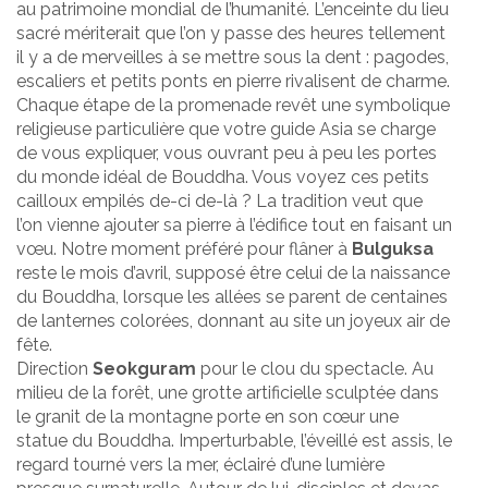
au patrimoine mondial de l’humanité. L’enceinte du lieu
sacré mériterait que l’on y passe des heures tellement
il y a de merveilles à se mettre sous la dent : pagodes,
escaliers et petits ponts en pierre rivalisent de charme.
Chaque étape de la promenade revêt une symbolique
religieuse particulière que votre guide Asia se charge
de vous expliquer, vous ouvrant peu à peu les portes
du monde idéal de Bouddha. Vous voyez ces petits
cailloux empilés de-ci de-là ? La tradition veut que
l’on vienne ajouter sa pierre à l’édifice tout en faisant un
vœu. Notre moment préféré pour flâner à
Bulguksa
reste le mois d’avril, supposé être celui de la naissance
du Bouddha, lorsque les allées se parent de centaines
de lanternes colorées, donnant au site un joyeux air de
fête.
Direction
Seokguram
pour le clou du spectacle. Au
milieu de la forêt, une grotte artificielle sculptée dans
le granit de la montagne porte en son cœur une
statue du Bouddha. Imperturbable, l’éveillé est assis, le
regard tourné vers la mer, éclairé d’une lumière