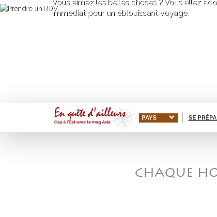
Vous aimez les belles choses ? Vous allez adore
immédiat pour un éblouissant voyage.
PAYS
SE PRÉP
CHAQUE HOM