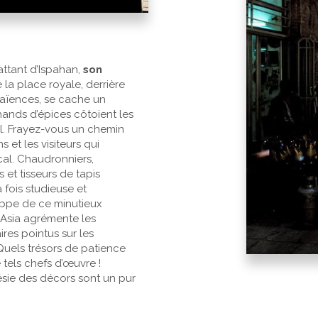
ttant d’Ispahan,
son
 la place royale, derrière
aïences, se cache un
hands d’épices côtoient les
il. Frayez-vous un chemin
s et les visiteurs qui
cal. Chaudronniers,
 et tisseurs de tapis
 fois studieuse et
oppe de ce minutieux
e Asia agrémente les
es pointus sur les
 Quels trésors de patience
 tels chefs d’œuvre !
ésie des décors sont un pur