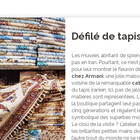
Défilé de tapi
Les musées abritant de splen
pas en Iran. Pourtant, ce n’es
pour leur montrer le fleuron de
chez Armani
, une jolie mais
voisine de la remarquable
ca
du tapis iranien. Ici, pas de jal
matières sont représentées. L
la boutique partagent leur pas
cinq générations et régalent les
symbolique des superbes motif
Le clou de la visite ? L’atelie
les brillantes petites mains do
l’autre bout du monde ne se r