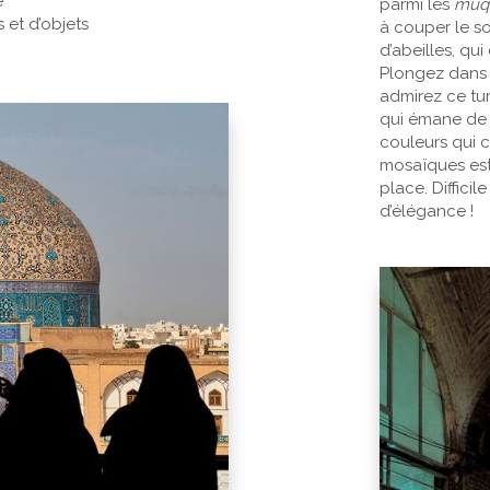
e
parmi les
muq
 et d’objets
à couper le so
d’abeilles, qu
Plongez dans 
admirez ce tur
qui émane de 
couleurs qui 
mosaïques est
place. Diffici
d’élégance !