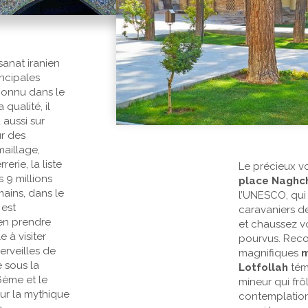
isanat iranien
incipales
connu dans le
qualité, il
aussi sur
r des
aillage,
erie, la liste
Le précieux 
 9 millions
place Naghc
mains, dans le
l’UNESCO, qui 
 est
caravaniers d
en prendre
et chaussez vo
lle à visiter
pourvus. Reco
erveilles de
magnifiques
m
e sous la
Lotfollah
témo
6ème et le
mineur qui frô
sur la mythique
contemplation