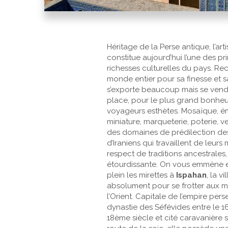
Héritage de la Perse antique, l’art
constitue aujourd’hui l’une des pr
richesses culturelles du pays. Re
monde entier pour sa finesse et sa 
s’exporte beaucoup mais se vend 
place, pour le plus grand bonheu
voyageurs esthètes. Mosaïque, ém
miniature, marqueterie, poterie, verr
des domaines de prédilection des
d’Iraniens qui travaillent de leurs 
respect de traditions ancestrales,
étourdissante. On vous emmène 
plein les mirettes à
Ispahan
, la vi
absolument pour se frotter aux m
l’Orient. Capitale de l’empire pers
dynastie des Séfévides entre le 1
18ème siècle et cité caravanière 