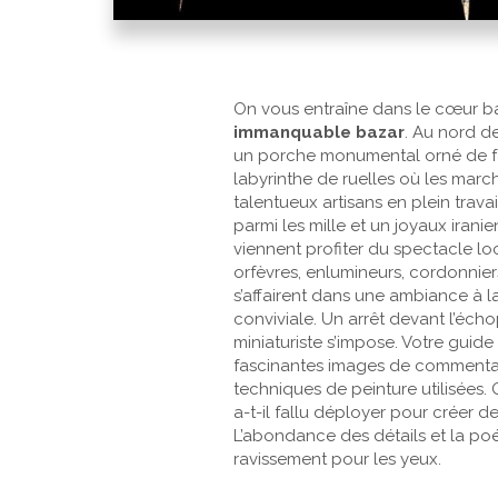
On vous entraîne dans le cœur ba
immanquable bazar
. Au nord de
un porche monumental orné de f
labyrinthe de ruelles où les marc
talentueux artisans en plein trava
parmi les mille et un joyaux iranien
viennent profiter du spectacle lo
orfèvres, enlumineurs, cordonniers
s’affairent dans une ambiance à la
conviviale. Un arrêt devant l’éch
miniaturiste s’impose. Votre guid
fascinantes images de commentair
techniques de peinture utilisées.
a-t-il fallu déployer pour créer de
L’abondance des détails et la po
ravissement pour les yeux.