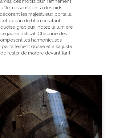
arnas
, ces motifs d’un raffinement
uffle, ressemblant à des nids
i décorent les majestueux portails.
cet océan de bleu éclatant,
quoise gracieux, notez la lumière
ce jaune délicat. Chacune des
composent les harmonieuses
 parfaitement dosée et à sa juste
le de rester de marbre devant tant