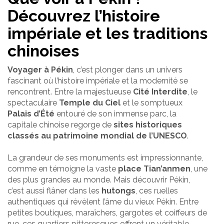
Découvrez l’histoire
impériale et les traditions
chinoises
Voyager à Pékin
, c’est plonger dans un univers
fascinant où l’histoire impériale et la modernité se
rencontrent. Entre la majestueuse
Cité Interdite
, le
spectaculaire
Temple du Ciel
et le somptueux
Palais d’Été
entouré de son immense parc, la
capitale chinoise regorge de
sites historiques
classés au patrimoine mondial de l’UNESCO
.
La grandeur de ses monuments est impressionnante,
comme en témoigne la vaste
place Tian’anmen
, une
des plus grandes au monde. Mais découvrir Pékin,
c’est aussi flâner dans les
hutongs
, ces ruelles
authentiques qui révèlent l’âme du vieux Pékin. Entre
petites boutiques, maraîchers, gargotes et coiffeurs de
rue, ces quartiers pittoresques offrent un véritable