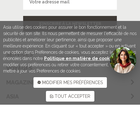
S’INSCRIRE À LA NEWSLETTER
Asia utilise des cookies pour assurer le bon fonctionnement et la
sécurité de son site. Ils nous permettent de mesurer l'efficacité de nos
publicités et améliorer leur pertinence, ainsi que proposer une
meilleure expérience. En cliquant sur « tout accepter » ou en activant
une option dans Préférences de cookies, vous acceptez les conditions
SERVICES
énoncées dans notre
Politique en matière de cookies
. Pour
modifier vos préférences ou retirer votre consentement, vous devez
VOYAGES
mettre à jour vos Préférences de cookies.
MAGAZINE ASIA
MODIFIER MES PRÉFÉRENCES
ASIA
TOUT ACCEPTER
NOUS CONTACTER
ENTREPRISES
NOS BROCHURES