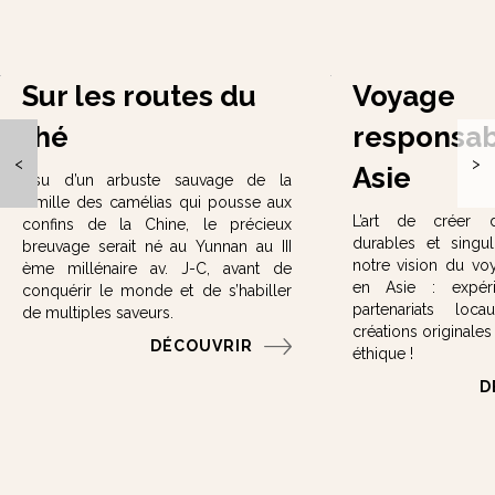
Sur les routes du
Voyage
thé
responsab
<
>
Asie
Issu d’un arbuste sauvage de la
famille des camélias qui pousse aux
L’art de créer 
confins de la Chine, le précieux
durables et singul
breuvage serait né au Yunnan au III
notre vision du vo
ème millénaire av. J-C, avant de
en Asie : expéri
conquérir le monde et de s’habiller
partenariats lo
de multiples saveurs.
créations originale
DÉCOUVRIR
éthique !
D