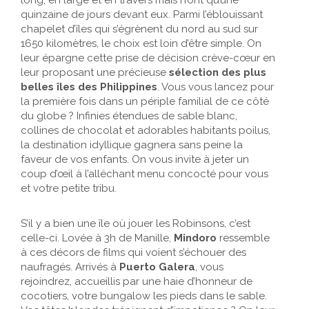
quinzaine de jours devant eux. Parmi l’éblouissant
chapelet d’îles qui s’égrènent du nord au sud sur
1650 kilomètres, le choix est loin d’être simple. On
leur épargne cette prise de décision crève-cœur en
leur proposant une précieuse
sélection des plus
belles îles des Philippines
. Vous vous lancez pour
la première fois dans un périple familial de ce côté
du globe ? Infinies étendues de sable blanc,
collines de chocolat et adorables habitants poilus,
la destination idyllique gagnera sans peine la
faveur de vos enfants. On vous invite à jeter un
coup d’œil à l’alléchant menu concocté pour vous
et votre petite tribu.
S’il y a bien une île où jouer les Robinsons, c’est
celle-ci. Lovée à 3h de Manille,
Mindoro
ressemble
à ces décors de films qui voient s’échouer des
naufragés. Arrivés à
Puerto Galera
, vous
rejoindrez, accueillis par une haie d’honneur de
cocotiers, votre bungalow les pieds dans le sable.