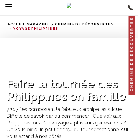
CHEMINS DE DÉCOUVERTES
ACCUEIL MAGAZINE
CHEMINS DE DÉCOUVERTES
VOYAGE PHILIPPINES
Philippines
Faire la tournée des
Philippines en famille
7 107 îles composent le fabuleux archipel asiatique.
Difficile de savoir par où commencer ! Que voir aux
Philippines lors d’un voyage à plusieurs générations ?
On vous offre un petit aperçu du tour sensationnel qui
vous attend à nos côtés.