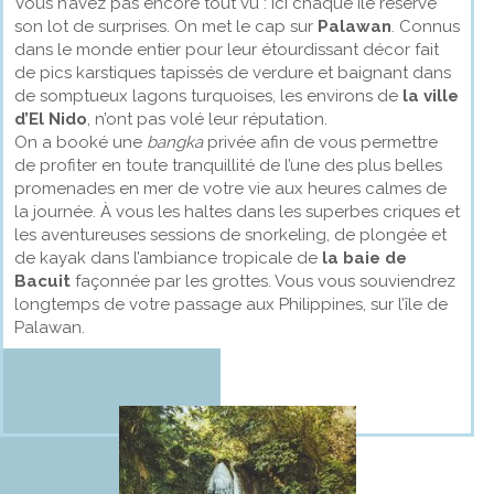
Vous n’avez pas encore tout vu : ici chaque île réserve
son lot de surprises. On met le cap sur
Palawan
. Connus
dans le monde entier pour leur étourdissant décor fait
de pics karstiques tapissés de verdure et baignant dans
de somptueux lagons turquoises, les environs de
la ville
d’El Nido
, n’ont pas volé leur réputation.
On a booké une
bangka
privée afin de vous permettre
de profiter en toute tranquillité de l’une des plus belles
promenades en mer de votre vie aux heures calmes de
la journée. À vous les haltes dans les superbes criques et
les aventureuses sessions de snorkeling, de plongée et
de kayak dans l’ambiance tropicale de
la baie de
Bacuit
façonnée par les grottes. Vous vous souviendrez
longtemps de votre passage aux Philippines, sur l’île de
Palawan.