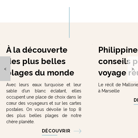
À la découverte
Philippine
des plus belles
conseils 
<
>
plages du monde
voyage ré
Avec leurs eaux turquoise et leur
Le récit de Mallorie
sable d’un blanc éclatant, elles
à Marseille
occupent une place de choix dans le
D
cœur des voyageurs et sur les cartes
postales. On vous dévoile le top 8
des plus belles plages de notre
chère planète.
DÉCOUVRIR