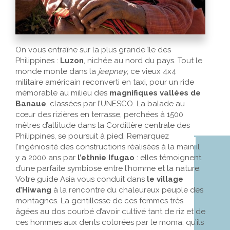
On vous entraîne sur la plus grande île des
Philippines :
Luzon
, nichée au nord du pays. Tout le
monde monte dans la
jeepney
, ce vieux 4x4
militaire américain reconverti en taxi, pour un ride
mémorable au milieu des
magnifiques vallées de
Banaue
, classées par l’UNESCO. La balade au
cœur des rizières en terrasse, perchées à 1500
mètres d’altitude dans la Cordillère centrale des
Philippines, se poursuit à pied. Remarquez
l’ingéniosité des constructions réalisées à la main il
y a 2000 ans par
l’ethnie Ifugao
: elles témoignent
d’une parfaite symbiose entre l’homme et la nature.
Votre guide Asia vous conduit dans
le village
d’Hiwang
à la rencontre du chaleureux peuple des
montagnes. La gentillesse de ces femmes très
âgées au dos courbé d’avoir cultivé tant de riz et de
ces hommes aux dents colorées par le moma, qu’ils