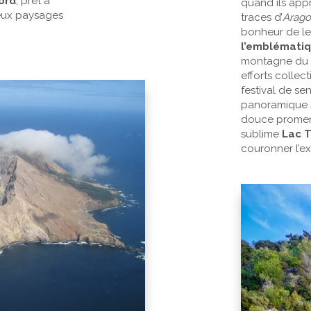
Nord
, prêt à
quand ils app
leux paysages
traces d’
Arago
bonheur de le
l’emblémati
montagne du d
efforts collec
festival de se
panoramique s
douce promen
sublime
Lac 
couronner l’e