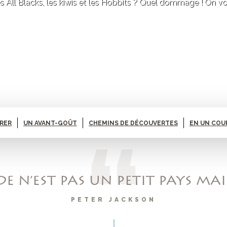
s All Blacks, les kiwis et les Hobbits ? Quel dommage ! On v
ARER
UN AVANT-GOÛT
CHEMINS DE DÉCOUVERTES
EN UN COU
E N’EST PAS UN PETIT PAYS MA
PETER JACKSON