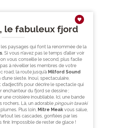
 le fabuleux fjord
r les paysages qui font la renommée de la
s
. Si vous n’avez pas le temps d’aller voir
, on vous conseille le second, plus facile
ez pas à réveiller les membres de votre
c road, la route jusqu’à
Milford Sound
 d’une sieste. Inouï, spectaculaire,
 d’adjectifs pour décrire le spectacle qui
cor enchanteur du fjord se dessine ;
ne croisière inoubliable. Ici, une bande
s rochers. Là, un adorable
pingouin tawaki
plumes. Plus loin,
Mitre Meak
vous salue,
artout les cascades, gonflées par les
s finir. Impossible de rester de glace !