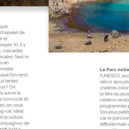
ique,
n chapelet de
é et
ges. Ici, il y
s, cascades,
picales. Seul le
s en
onnelle.
Le Parc nati
sque l’on rend
l’UNESCO, acc
ous tentez
décor épousto
ous ? On
cratères colo
à suivre le
le titre du pl
 a concocté et
célèbre rando
res, on vous
programmée pou
g-car, idéal
Vos plus petit
t la voiture.
car le parcou
e compagnon de
difficiles mais