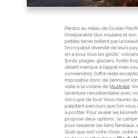
Perdus au milieu de l’océan Pacif
l’inséparable duo insulaire et so
petites terres brillent par la beaut
l’incroyable diversité de leurs paysa
en a pour tous les goûts : volcan
fjords, plages, glaciers, forêts tro
désert manque à l’appel mais vou
conviendrez, l’offre reste excepti
Impossible donc de s’ennuyer lor
visite à la voisine de l’
Australie
. V
l’aventure néozélandaise avec n
s’occupe de tout. Vous n’aurez qu’
palpitant parcours que l’on vous
à profiter. Pour avaler les kilomèt
propose deux options : le campin
pour resserrer les liens familiaux, e
Quel que soit votre choix, votr