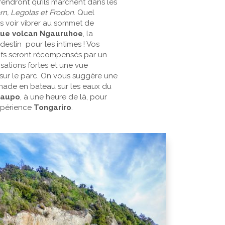
rendront qu’ils marchent dans les
rn, Legolas et Frodon
. Quel
s voir vibrer au sommet de
que volcan Ngauruhoe
, la
estin pour les intimes ! Vos
tifs seront récompensés par un
nsations fortes et une vue
ur le parc. On vous suggère une
ade en bateau sur les eaux du
Taupo
, à une heure de là, pour
xpérience
Tongariro
.