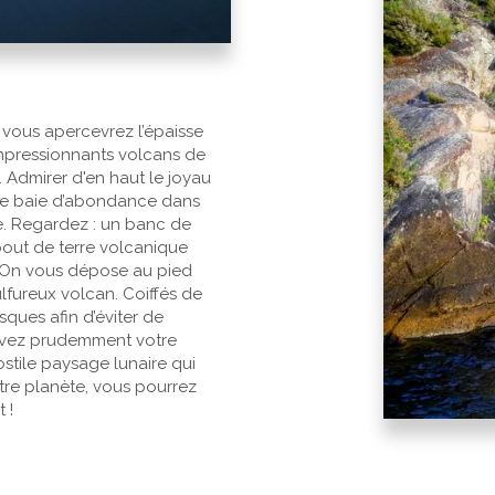
 vous apercevrez l’épaisse
mpressionnants volcans de
. Admirer d'en haut le joyau
que baie d’abondance dans
ège. Regardez : un banc de
bout de terre volcanique
s. On vous dépose au pied
ulfureux volcan. Coiffés de
ques afin d’éviter de
suivez prudemment votre
ostile paysage lunaire qui
tre planète, vous pourrez
 !