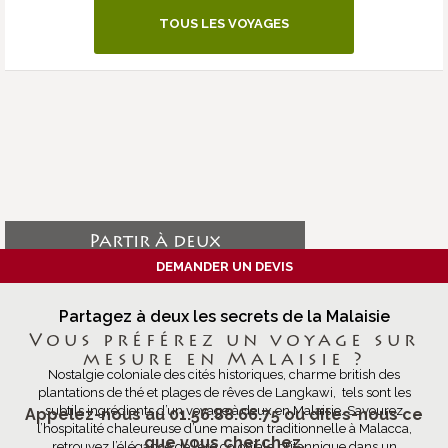
TOUS LES VOYAGES
Partir à deux
DEMANDER UN DEVIS
Partagez à deux les secrets de la Malaisie
Vous préférez un voyage sur
mesure en Malaisie ?
Nostalgie coloniale des cités historiques, charme british des
plantations de thé et plages de rêves de Langkawi, tels sont les
subtils ingrédients d’un voyage à deux en Malaisie. Savourez
Appelez-nous au 01.56.88.66.75 ou dites-nous ce
l’hospitalité chaleureuse d’une maison traditionnelle à Malacca,
que vous cherchez.
retrouvez l’élégance de l’ère coloniale britannique dans un