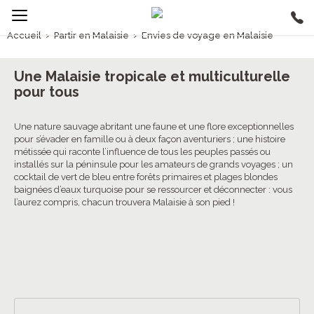
Accueil
›
Partir en Malaisie
›
Envies de voyage en Malaisie
1/5
Envies de voyage en Malaisie
Une Malaisie tropicale et multiculturelle
pour tous
4.2/5 (58 avis clients)
Une nature sauvage abritant une faune et une flore exceptionnelles
pour s’évader en famille ou à deux façon aventuriers ; une histoire
métissée qui raconte l’influence de tous les peuples passés ou
installés sur la péninsule pour les amateurs de grands voyages ; un
cocktail de vert de bleu entre forêts primaires et plages blondes
baignées d’eaux turquoise pour se ressourcer et déconnecter : vous
l’aurez compris, chacun trouvera Malaisie à son pied !