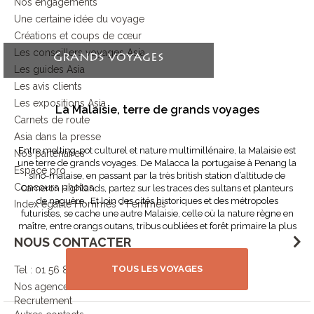
Nos engagements
Une certaine idée du voyage
Créations et coups de cœur
Les conseillers voyages Asia
Grands voyages
Les guides Asia
Les avis clients
Les expositions Asia
La Malaisie, terre de grands voyages
Carnets de route
Asia dans la presse
Entre melting-pot culturel et nature multimillénaire, la Malaisie est
Nos partenaires
une terre de grands voyages. De Malacca la portugaise à Penang la
Espace pro
sino-malaise, en passant par la très british station d’altitude de
Concours photos
Cameron Highlands, partez sur les traces des sultans et planteurs
de naguère. Et loin des cités historiques et des métropoles
Index égalité Hommes - Femmes
futuristes, se cache une autre Malaisie, celle où la nature règne en
maître, entre orangs outans, tribus oubliées et forêt primaire la plus
ancienne au monde.
NOUS CONTACTER
TOUS LES VOYAGES
Tel : 01 56 88 66 75
Nos agences
Recrutement