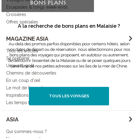
BONS PLANS
Escapades & longs week-ends
Croisières
Offres spéciales
A la recherche de bons plans en Malaisie ?
MAGAZINE ASIA
Au-delà des promos parfois disponibles pour certains hôtels, selon
vos dates de départ ou de réservation, nous sélectionnons pour nos
Tous les articles
bons plans des voyages qui proposent, en autotour ou autrement,
Se préparer
de découvrir l’essentiel de la Malaisie ou de se poser quelques jours
Un avant-goût
dans l’une de nos petites adresses sur les îles de la mer de Chine.
Chemins de découvertes
En un coup d'œil
Le mot de l'expert
Inspirations
TOUS LES VOYAGES
Les temps forts d'Asia
ASIA
Qui sommes-nous ?