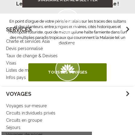
Les plages de Malaisie, un incontournable !
à destination
En point d’orgue de votre périple malais sur les traces des sultans
et des planteurs, entre jungles et rivières, cités historiques et
SERVICES
métropole futuriste, quoi de mieux qu’une halte farniente dans l’un
des multiples paradis tropicaux qui couronnent la Malaisie tel un
Charte et services Asia
Contrôle
diadème.
Devis personnalisé
de la qualité
Taux de change & Devises
Visas
Listes de mariage
TOUS LES VOYAGES
Infos pays
Démarche
VOYAGES
responsable
Voyages sur-mesure
Circuits individuels privés
DECOUVRIR L’ESPRIT ASIA
Circuits en groupe
Séjours
Voyages de noces