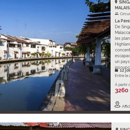
SING
MALAIS
Circu
La Péni
De Sing
Malacca 
les pla
Highland
concentr
escapad
un pays
insoupç
12 jo
Entre le
À partir 
3260
Affic
SING