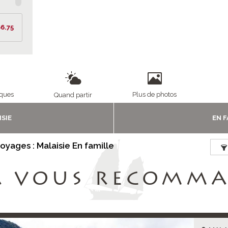
6.75
iques
Plus de photos
Quand partir
SIE
EN 
voyages : Malaisie En famille
A VOUS RECOMM