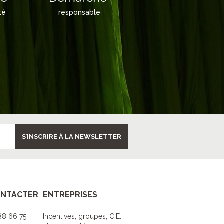
té
responsable
S’INSCRIRE À LA NEWSLETTER
ONTACTER
ENTREPRISES
 88 66 75
Incentives, groupes, C.E.