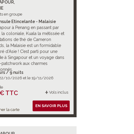
APOUR,
IE
its en groupe
nsule Etincelante - Malaisie
apour à Penang en passant par
la coloniale, Kuala la métissée et
ntations de thé de Cameron
s, la Malaisie est un formidable
é d’Asie ! C’est parti pour une
e à Singapour et un voyage dans
-patchwork aux charmes
onnés.
urs / 9 nuits
 22/10/2026 et le 19/11/2026
de
 € TTC
Vols inclus
EN SAVOIR PLUS
her la carte
APOUR,