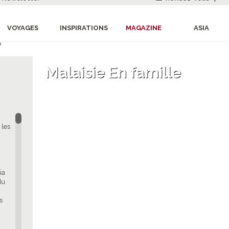
VOYAGES
INSPIRATIONS
MAGAZINE
ASIA
e
Malaisie En famille
 les
ia
du
s