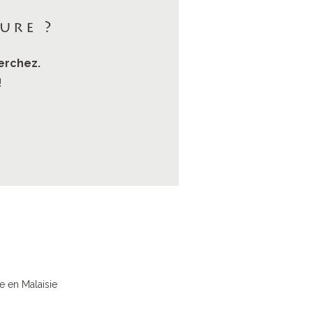
ure ?
erchez.
!
e en Malaisie