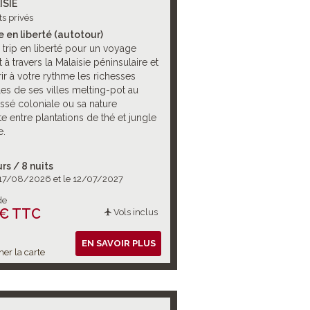
ISIE
ts privés
e en liberté (autotour)
 trip en liberté pour un voyage
à travers la Malaisie péninsulaire et
r à votre rythme les richesses
les de ses villes melting-pot au
ssé coloniale ou sa nature
te entre plantations de thé et jungle
e.
urs / 8 nuits
 17/08/2026 et le 12/07/2027
de
 € TTC
Vols inclus
EN SAVOIR PLUS
her la carte