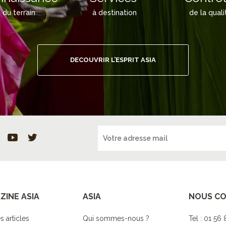
du terrain
à destination
de la quali
DECOUVRIR L’ESPRIT ASIA
ZINE ASIA
ASIA
NOUS C
s articles
Qui sommes-nous ?
Tel : 01 56