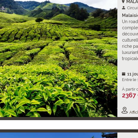
MALA
Circui
Malaisi
Un road
complet 
découvri
culturel
riche pa
luxurian
tropical
11 jo
Entre le
À partir 
2367
Affic