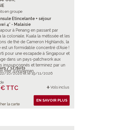
IE
its en groupe
nsule Etincelante + séjour
wi 4* - Malaisie
apour à Penang en passant par
 la coloniale, Kuala la métissée et les
ions de thé de Cameron Highlands, la
e est un formidable concentré d’Asie !
arti pour une escapade à Singapour et
age dans un pays-patchwork aux
s insoupçonnés et terminez par un
urs / 12 nuits
en Mer d’Andaman.
e 22/10/2026 et le 19/11/2026
 de
 € TTC
Vols inclus
EN SAVOIR PLUS
her la carte