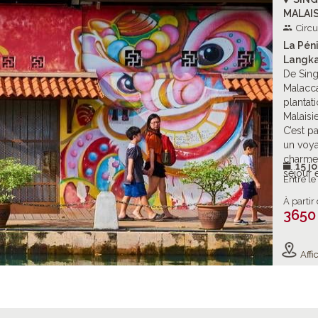
MALAIS
Circu
La Péni
Langka
De Sing
Malacca
plantat
Malaisi
C’est p
un voy
charme
15 jo
séjour 
Entre l
À partir
3650
Affic