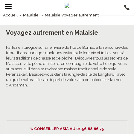
Accueil
›
Malaisie
›
Malaisie Voyager autrement
1/5
Malaisie Voyager autrement
Voyagez autrement en Malaisie
Partez en pirogue sur une rivière de l’île de Bornéo à la rencontre des
tribus Ibans, partagez quelques instants de leur vie et initiez-vous à
leurs traditions de chasse et de pêche. Découvrez tous les secrets de
Malacca, ville pétrie d’histoire, en compagnie de votre hôte qui vous
aura accueilli dans sa ravissante maison traditionnelle de style
Peranaakan. Baladez-vous dans la jungle de l’île de Langkawi, avec
un guide naturaliste, au départ de votre villa en balcon sur la mer
d’Andaman.
CONSEILLER ASIA AU 01.56.88.66.75