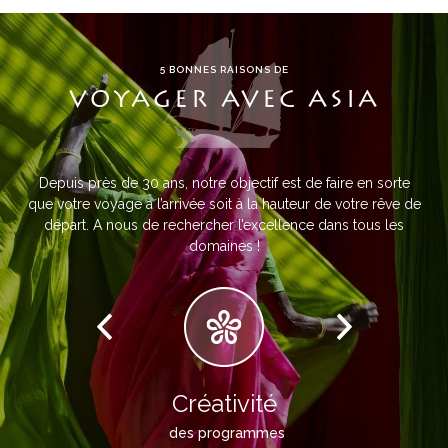
5 BONNES RAISONS DE
VOYAGER AVEC ASIA
Depuis près de 30 ans, notre objectif est de faire en sorte
que votre voyage à l’arrivée soit à la hauteur de votre rêve de
départ. A nous de rechercher l’excellence dans tous les
domaines !
Créativité
des programmes