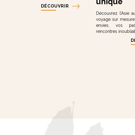
unique
DÉCOUVRIR
Découvrez l’Asie a
voyage sur mesure
envies, vos pa
rencontres inoublia
D