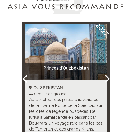
ASIA VOUS RECOMMANDE
2027
rt) + La
Princes d'Ouzbékistan
istan
OUZBÉKISTAN
OUZB
Circuits en groupe
Circui
er des
Au carrefour des pistes caravanières
Au carref
ures de
de l’ancienne Route de la Soie, cap sur
l’ancienn
es de la
les cités de légende ouzbèkes. De
cités de
ler
Khiva à Samarcande en passant par
Samarcan
ales et
Boukhara, un voyage rare dans les pas
voyage r
ie pour
de Tamerlan et des grands Khans,
des gran