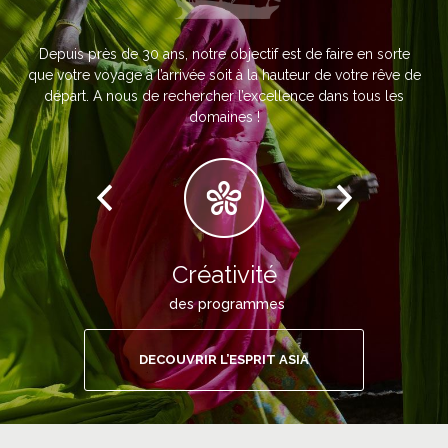
Depuis près de 30 ans, notre objectif est de faire en sorte
que votre voyage à l’arrivée soit à la hauteur de votre rêve de
départ. A nous de rechercher l’excellence dans tous les
domaines !
Créativité
des programmes
DECOUVRIR L’ESPRIT ASIA