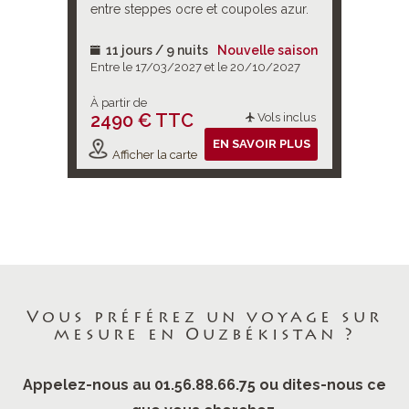
entre steppes ocre et coupoles azur.
coupoles
11 jours / 9 nuits
Nouvelle saison
11 jou
/2026
Entre le 17/03/2027 et le 20/10/2027
Entre le 
À partir de
À partir d
2490 € TTC
2450 
ols inclus
Vols inclus
IR PLUS
EN SAVOIR PLUS
Afficher la carte
Affiche
Vous préférez un voyage sur
mesure en Ouzbékistan ?
Appelez-nous au 01.56.88.66.75 ou dites-nous ce