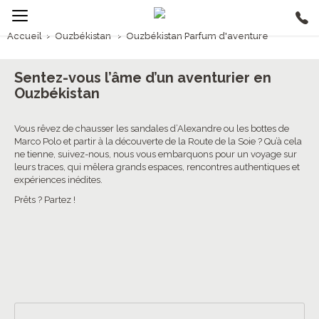
Accueil
›
Ouzbékistan
›
Ouzbékistan Parfum d'aventure
1/5
Ouzbékistan Parfum d'aventure
Sentez-vous l’âme d’un aventurier en
Ouzbékistan
Vous rêvez de chausser les sandales d’Alexandre ou les bottes de
Marco Polo et partir à la découverte de la Route de la Soie ? Qu’à cela
ne tienne, suivez-nous, nous vous embarquons pour un voyage sur
leurs traces, qui mêlera grands espaces, rencontres authentiques et
expériences inédites.
Prêts ? Partez !