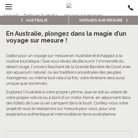
Accueil
›
Partir en Australie
›
Voyage sur mesure
AUSTRALIE
VOYAGES SUR MESURE
1/5
Voyages sur mesure Australie
En Australie, plongez dans la magie d’un
voyage sur mesure !
4.8/5 (36 avis clients)
Optez pour un voyage sur mesure en Australie et échappez à la
routine touristique ! Que vous rêviez de découvrir l'immensité du
désert rouge, l'univers fascinant de la Grande Barrière de Corail avec
son aquarium naturel, ou les traditions ancestrales des peuples
Aborigènes, ou même tout cela à la fois, votre itinéraire sera aussi
unique que vos envies.
Explorez l'Australie à votre propre rythme, que ce soit au volant de
votre propre voiture ou à bord d'un motor-home, en séjournant dans
des hôtels de luxe ou en campant dans le bush. Confiez-nous votre
projet et nous le réaliserons sur mesure pour vous, pour une
expérience authentique et mémorable en terre australienne.