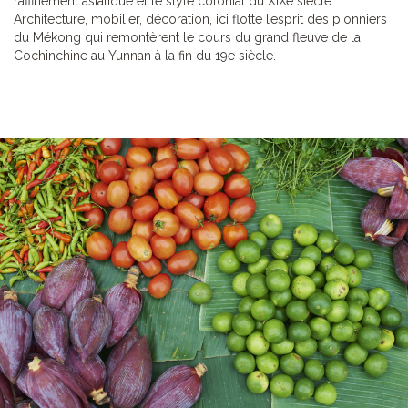
raffinement asiatique et le style colonial du XIXe siècle.
Architecture, mobilier, décoration, ici flotte l’esprit des pionniers
du Mékong qui remontèrent le cours du grand fleuve de la
Cochinchine au Yunnan à la fin du 19e siècle.