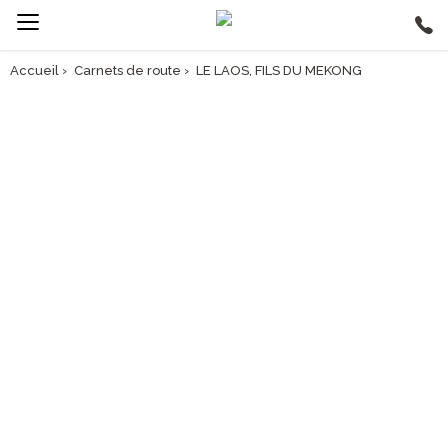
Accueil
›
Carnets de route
›
LE LAOS, FILS DU MEKONG
CARNET DE ROUTE
LE LAOS, FILS DU MEKONG
Le Laos se vit au fil du fleuve roi de l’Indochine. Du nord au sud,
laissez-vous porter des temples de Luang Prabang au spectacle des
4.000 îles.