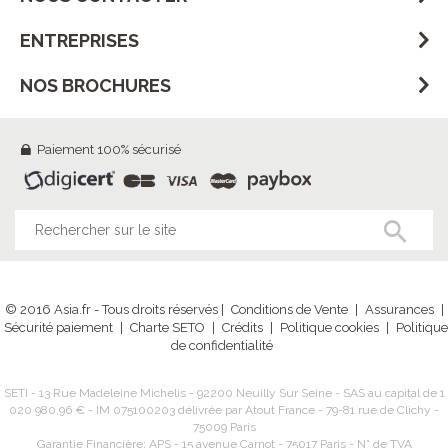
ENTREPRISES
NOS BROCHURES
Paiement 100% sécurisé
© 2016 Asia.fr - Tous droits réservés |
Conditions de Vente
|
Assurances
|
Sécurité paiement
|
Charte SETO
|
Crédits
|
Politique cookies
|
Politique
de confidentialité
SETI - 13 Rue Madeleine Michelis - 92200 Neuilly Sur Seine - SAS au capital de 1
020 980,96 € - IM 075100203 délivrée par Atout France - 79-81 rue de Clichy -
75009 Paris
Garantie Financière: APS - 15 avenue Carnot - 75017 Paris - N° de TVA