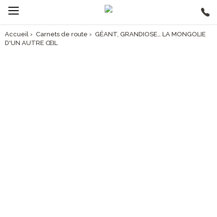
Accueil
›
Carnets de route
›
GÉANT, GRANDIOSE… LA MONGOLIE
D'UN AUTRE ŒIL
CARNET DE ROUTE
GÉANT, GRANDIOSE...
La Mongolie d'un autre œil !
Celui de Xavier Guinet, Chef de Produits chez Asia