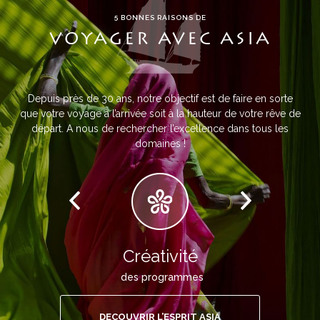
5 BONNES RAISONS DE
VOYAGER AVEC ASIA
Depuis près de 30 ans, notre objectif est de faire en sorte
que votre voyage à l’arrivée soit à la hauteur de votre rêve de
départ. A nous de rechercher l’excellence dans tous les
domaines !
Créativité
des programmes
DECOUVRIR L’ESPRIT ASIA