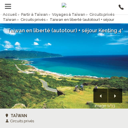
Accueil
›
Partir à Taïwan
›
Voyages à Taïwan
›
Circuits privés
Taïwan
›
Circuits privés
›
Taiwan en liberté (autotour) + séjour
Kenting 4*
Taiwan en liberté (autotour) + séjour Kenting 4*
Image 1/13
TAÏWAN
Circuits privés