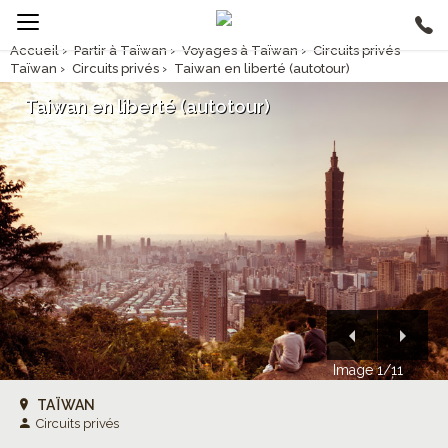
Accueil
›
Partir à Taïwan
›
Voyages à Taïwan
›
Circuits privés
Taïwan
›
Circuits privés
›
Taiwan en liberté (autotour)
Taiwan en liberté (autotour)
Image 1/11
TAÏWAN
Circuits privés