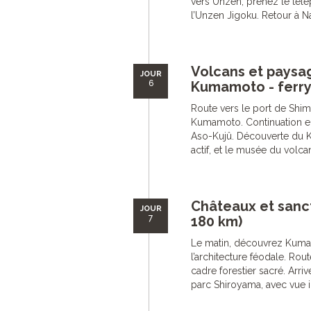
vers Unzen, prenez le télé
l’Unzen Jigoku. Retour à N
Volcans et paysag
JOUR
6
Kumamoto - ferry
Route vers le port de Shima
Kumamoto. Continuation en 
Aso-Kujû. Découverte du K
actif, et le musée du volca
Châteaux et sanc
JOUR
7
180 km)
Le matin, découvrez Kuma
l’architecture féodale. Rou
cadre forestier sacré. Arr
parc Shiroyama, avec vue i