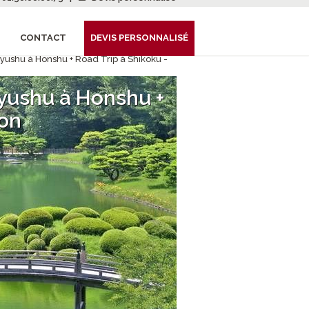
CONTACT
DEVIS PERSONNALISÉ
Kyushu à Honshu + Road Trip à Shikoku -
Kyushu à Honshu +
pon