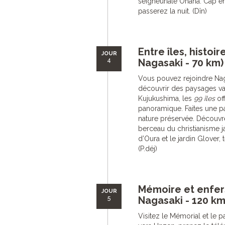
seigneuriale Ohana. Cap en
passerez la nuit. (Dîn)
Entre îles, histoi
JOUR
4
Nagasaki - 70 km)
Vous pouvez rejoindre Naga
découvrir des paysages var
Kujukushima, les
99 îles
off
panoramique. Faites une pa
nature préservée. Découvr
berceau du christianisme ja
d’Oura et le jardin Glover, 
(P.déj)
Mémoire et enfer
JOUR
5
Nagasaki - 120 km
Visitez le Mémorial et le p