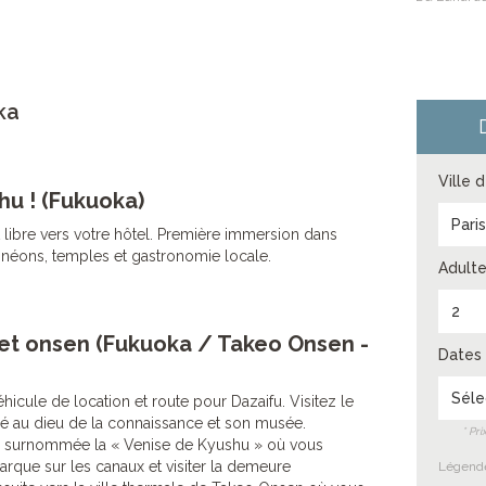
ka
Ville 
hu ! (Fukuoka)
Pari
t libre vers votre hôtel. Première immersion dans
 néons, temples et gastronomie locale.
Adulte
2
et onsen (Fukuoka / Takeo Onsen -
Dates 
Séle
hicule de location et route pour Dazaifu. Visitez le
é au dieu de la connaissance et son musée.
* Pr
, surnommée la « Venise de Kyushu » où vous
rque sur les canaux et visiter la demeure
Légende