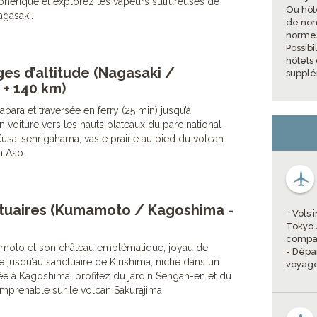
phérique et explorez les vapeurs sulfureuses de
Ou hôt
agasaki.
de non 
normes
Possib
hôtels
es d’altitude (Nagasaki /
supplé
 + 140 km)
bara et traversée en ferry (25 min) jusqu’à
voiture vers les hauts plateaux du parc national
usa-senrigahama, vaste prairie au pied du volcan
n Aso.
tuaires (Kumamoto / Kagoshima -
- Vols
Tokyo 
compag
moto et son château emblématique, joyau de
- Dépa
te jusqu’au sanctuaire de Kirishima, niché dans un
voyage
ivée à Kagoshima, profitez du jardin Sengan-en et du
mprenable sur le volcan Sakurajima.