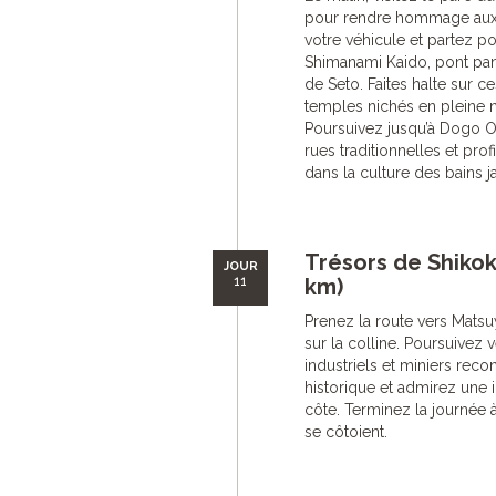
pour rendre hommage aux 
votre véhicule et partez p
Shimanami Kaido, pont pano
de Seto. Faites halte sur ce
temples nichés en pleine na
Poursuivez jusqu’à Dogo On
rues traditionnelles et pr
dans la culture des bains j
Trésors de Shiko
JOUR
11
km)
Prenez la route vers Mats
sur la colline. Poursuivez 
industriels et miniers reco
historique et admirez une 
côte. Terminez la journée à
se côtoient.