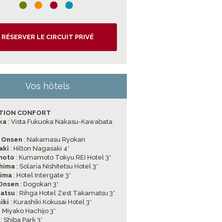
RÉSERVER LE CIRCUIT PRIVÉ
Vos hôtels
TION CONFORT
ka
: Vista Fukuoka Nakasu-Kawabata
 Onsen
: Nakamasu Ryokan
aki
: Hilton Nagasaki 4*
moto
: Kumamoto Tokyu REI Hotel 3*
hima
: Solaria Nishitetsu Hotel 3*
hima
: Hotel Intergate 3*
Onsen
: Dogokan 3*
atsu
: Rihga Hotel Zest Takamatsu 3*
iki
: Kurashiki Kokusai Hotel 3*
: Miyako Hachijo 3*
o
: Shiba Park 3*