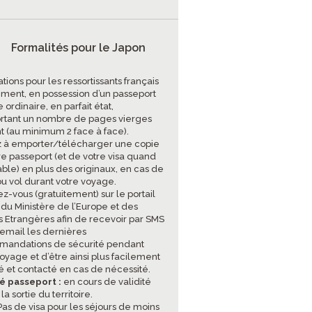
Formalités pour le Japon
tions pour les ressortissants français
ment, en possession d’un passeport
 ordinaire, en parfait état,
tant un nombre de pages vierges
nt (au minimum 2 face à face).
 à emporter/télécharger une copie
re passeport (et de votre visa quand
able) en plus des originaux, en cas de
ou vol durant votre voyage.
ez-vous (gratuitement) sur le portail
 du Ministère de l’Europe et des
es Etrangères afin de recevoir par SMS
 email les dernières
andations de sécurité pendant
oyage et d’être ainsi plus facilement
sé et contacté en cas de nécessité.
té passeport :
en cours de validité
 la sortie du territoire.
as de visa pour les séjours de moins