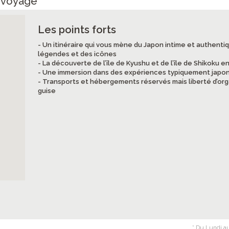
e voyage
Les points forts
- Un itinéraire qui vous mène du Japon intime et authenti
légendes et des icônes
- La découverte de l’île de Kyushu et de l’île de Shikoku e
- Une immersion dans des expériences typiquement japo
- Transports et hébergements réservés mais liberté d’orga
guise
* Du Lundi au