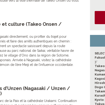
suite vers la ville thermale de Takeo Onsen où vous
re et culture (Takeo Onsen /
saki directement, ou profiter du trajet pour
iés et faire des arrêts authentiques en chemin :
rent un spectacle saisissant depuis la route
use au parc national de Saikai, véritable havre de
SELEC
ez le village d’Ono dans la région de Sotome,
Fukuo
ponais. Arrivée à Nagasaki, visitez la cathédrale
3*
témoin de l’ère Meiji et de l’influence occidentale.
Takeo
Nagas
Kuma
Kagos
Hiros
Dogo 
s d’Unzen (Nagasaki / Unzen /
Takam
)
Kurash
Kyoto
arc de la Paix et la cathédrale Urakami. Continuation
Toky