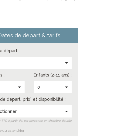
Dates de départ & tarifs
de départ :
s
s :
Enfants (2-11 ans) :
0
de départ, prix* et disponibilité :
ctionner
ix TTC à partir de, par personne en chambre double
 du calendrier