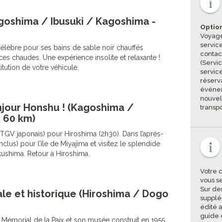
goshima / Ibusuki / Kagoshima -
Option
Voyage
servic
élèbre pour ses bains de sable noir chauffés
contac
ces chaudes. Une expérience insolite et relaxante !
(Servi
tution de votre véhicule.
servic
réserva
événem
nouvel
njour Honshu ! (Kagoshima /
transpo
+ 60 km)
 (TGV japonais) pour Hiroshima (2h30). Dans l’après-
nclus) pour l’île de Miyajima et visitez le splendide
ukushima. Retour à Hiroshima.
Votre 
vous s
Sur de
le et historique (Hiroshima / Dogo
supplé
édité a
guide 
u Mémorial de la Paix et son musée construit en 1955