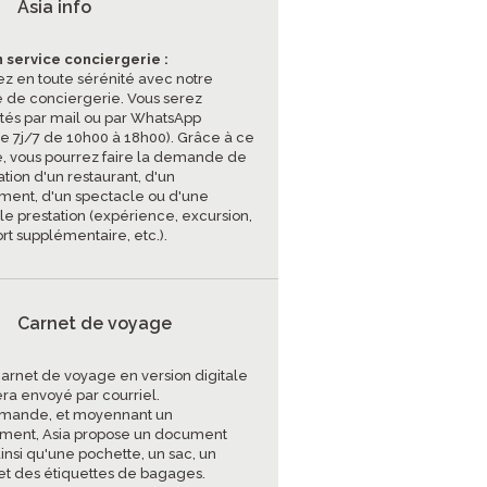
Asia info
 service conciergerie :
z en toute sérénité avec notre
e de conciergerie. Vous serez
tés par mail ou par WhatsApp
ce 7j/7 de 10h00 à 18h00). Grâce à ce
e, vous pourrez faire la demande de
tion d'un restaurant, d'un
ent, d'un spectacle ou d'une
le prestation (expérience, excursion,
rt supplémentaire, etc.).
Carnet de voyage
carnet de voyage en version digitale
era envoyé par courriel.
mande, et moyennant un
ment, Asia propose un document
insi qu'une pochette, un sac, un
et des étiquettes de bagages.