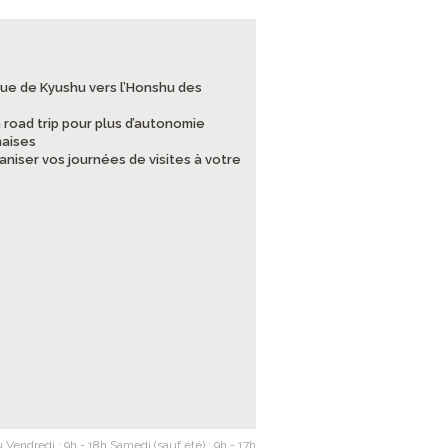
que de Kyushu vers l’Honshu des
n road trip pour plus d’autonomie
naises
niser vos journées de visites à votre
 Vendredi : 9h - 18h Samedi (sauf été) : 9h - 17h