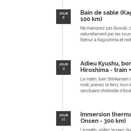
Bain de sable (Ka
JOUR
8
100 km)
Ne manquez pas Ibusuki, c
naturellement par les sour
Retour à Kagoshima et resti
Adieu Kyushu, bo
JOUR
9
Hiroshima - train 
Le matin, train Shinkansen
midi, prenez le ferry (non i
sanctuaire shintoïste d’Its
Immersion therma
JOUR
10
Onsen - 300 km)
Le matin, visitez le parc d