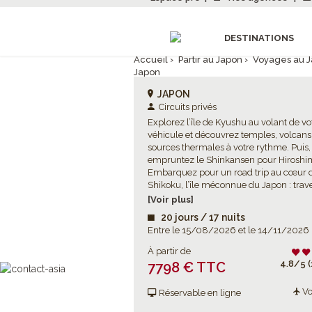
DESTINATIONS
Accueil
›
Partir au Japon
›
Voyages au 
Japon
JAPON
Circuits privés
Explorez l’île de Kyushu au volant de vo
véhicule et découvrez temples, volcans
sources thermales à votre rythme. Puis,
empruntez le Shinkansen pour Hiroshi
Embarquez pour un road trip au cœur 
Shikoku, l’île méconnue du Japon : trav
des paysages côtiers, flânez dans des st
[Voir plus]
thermales historiques et explorez jardin
20 jours / 17 nuits
quartiers préservés avant de poursuivre
Entre le 15/08/2026 et le 14/11/2026
Kyoto et Tokyo qui révèlent leur histoire 
modernité. Un voyage alliant liberté, na
À partir de
immersion au cœur du Japon.
4.8/5 (
7798 € TTC
Vo
Réservable en ligne