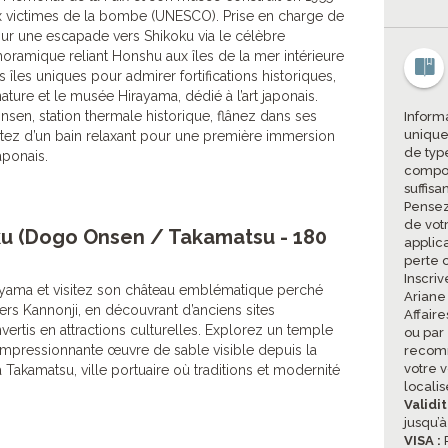
victimes de la bombe (UNESCO). Prise en charge de
our une escapade vers Shikoku via le célèbre
ramique reliant Honshu aux îles de la mer intérieure
s îles uniques pour admirer fortifications historiques,
ture et le musée Hirayama, dédié à l’art japonais.
sen, station thermale historique, flânez dans ses
Informa
unique
ofitez d’un bain relaxant pour une première immersion
de type
aponais.
compor
suffisa
Pensez
de vot
ku (Dogo Onsen / Takamatsu - 180
applic
perte 
Inscriv
uyama et visitez son château emblématique perché
Ariane
vers Kannonji, en découvrant d’anciens sites
Affair
nvertis en attractions culturelles. Explorez un temple
ou par
impressionnante œuvre de sable visible depuis la
recomm
votre v
 Takamatsu, ville portuaire où traditions et modernité
locali
Validi
jusqu’à
VISA :
P