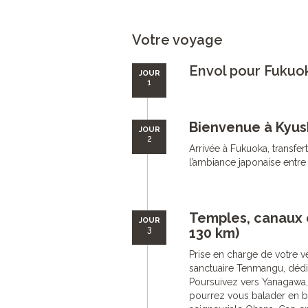
Votre voyage
Envol pour Fukuo
JOUR
1
Bienvenue à Kyus
JOUR
2
Arrivée à Fukuoka, transfer
l’ambiance japonaise entre
Temples, canaux 
JOUR
3
130 km)
Prise en charge de votre vé
sanctuaire Tenmangu, dédi
Poursuivez vers Yanagawa
pourrez vous balader en ba