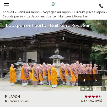
Accueil
›
Partir au Japon
›
Voyages au Japon
›
Circuits privés Japon
›
Circuits privés
›
Le Japon en liberté + Nuit zen à Koya San
Le Japon en liberté + Nuit zen à Koya San
Image 1/12
JAPON
4.8/5 (17 avis)
Circuits privés