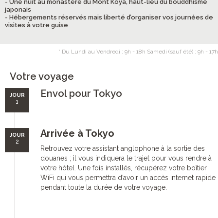
- Une nuit au monastère du Mont Koya, haut-lieu du bouddhisme
japonais
- Hébergements réservés mais liberté d’organiser vos journées de
visites à votre guise
* Du Lundi au Vendredi : 9h - 18h Samedi (sauf été) : 9h - 17h
Votre voyage
Envol pour Tokyo
JOUR
1
Arrivée à Tokyo
JOUR
2
Retrouvez votre assistant anglophone à la sortie des
douanes ; il vous indiquera le trajet pour vous rendre à
votre hôtel. Une fois installés, récupérez votre boîtier
WiFi qui vous permettra d’avoir un accès internet rapide
pendant toute la durée de votre voyage.