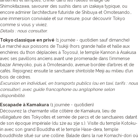
lanternes et temples, chiner dans les ruelles vintage de
Shimokitazawa, savourer des sushis dans un izakaya typique, ou
encore admirer l’architecture futuriste de Shibuya et Omotesando…
une immersion conviviale et sur mesure, pour découvrir Tokyo
comme si vous y viviez.
Détails : nous consulter.
Tokyo classique en privé
(1 journée - quotidien sauf dimanche)
Le marché aux poissons de Tsukiji (hors grande halle et halle aux
enchères du thon déplacées à Toyosu), le temple Kannon à Asakusa
avec ses pavillons anciens avant une promenade dans l’immense
bazar Ameyoko, puis à Omotesando, avenue bordée d’arbres et de
cafés. Rejoignez ensuite le sanctuaire shintoïste Meiji au milieu d’un
bois de cèdres.
Excursion en individuel, en transports publics (ou en taxi, tarifs : nous
consulter), avec guide francophone ou anglophone selon
disponibilité.
Escapade à Kamakura
(1 journée - quotidien)
Découvrez la charmante ville côtière de Kamakura, lieu de
villégiature des Tokyoïtes et semée de parcs et de sanctuaires datant
de son époque impériale (du 12e au 15e s.). Visite du temple Kotoku-
in avec son grand Bouddha et le temple Hase-dera, temple
bouddhiste situé sur une colline. Balade dans la rue Komachi-dori où