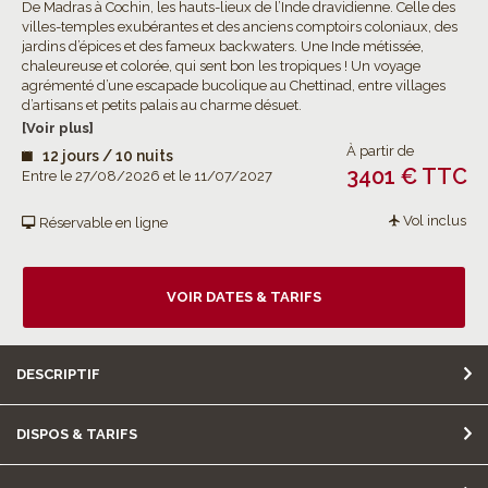
De Madras à Cochin, les hauts-lieux de l’Inde dravidienne. Celle des
villes-temples exubérantes et des anciens comptoirs coloniaux, des
jardins d’épices et des fameux backwaters. Une Inde métissée,
chaleureuse et colorée, qui sent bon les tropiques ! Un voyage
agrémenté d’une escapade bucolique au Chettinad, entre villages
d’artisans et petits palais au charme désuet.
[Voir plus]
À partir de
12 jours / 10 nuits
3401 € TTC
Entre le 27/08/2026 et le 11/07/2027
Vol inclus
Réservable en ligne
VOIR DATES & TARIFS
DESCRIPTIF
DISPOS & TARIFS