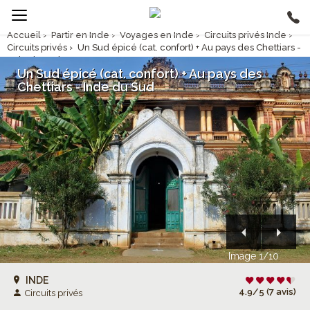
Accueil
›
Partir en Inde
›
Voyages en Inde
›
Circuits privés Inde
›
Circuits privés
›
Un Sud épicé (cat. confort) + Au pays des Chettiars -
Inde du Sud
Un Sud épicé (cat. confort) + Au pays des
Chettiars - Inde du Sud
Image 1/10
INDE
4.9/5 (7 avis)
Circuits privés