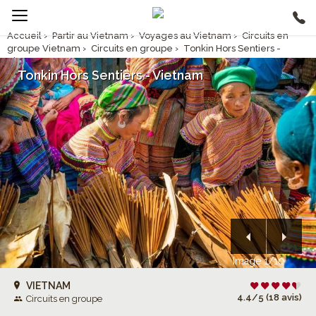
Accueil
›
Partir au Vietnam
›
Voyages au Vietnam
›
Circuits en
groupe Vietnam
›
Circuits en groupe
›
Tonkin Hors Sentiers -
Vietnam
Tonkin Hors Sentiers - Vietnam
Image 1/10
VIETNAM
4.4/5 (18 avis)
Circuits en groupe