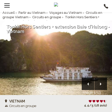
Accueil
›
Partir au Vietnam
›
Voyages au Vietnam
›
Circuits en
groupe Vietnam
›
Circuits en groupe
›
Tonkin Hors Sentiers +
extension Baie d'Halong - Vietnam
Tonkin Hors Sentiers + extension Baie d'Halong -
Vietnam
Image 1/13
VIETNAM
4.4/5 (18 avis)
Circuits en groupe