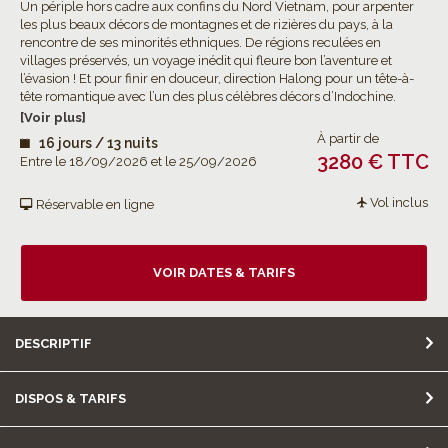
Un périple hors cadre aux confins du Nord Vietnam, pour arpenter
les plus beaux décors de montagnes et de rizières du pays, à la
rencontre de ses minorités ethniques. De régions reculées en
villages préservés, un voyage inédit qui fleure bon l’aventure et
l’évasion ! Et pour finir en douceur, direction Halong pour un tête-à-
tête romantique avec l’un des plus célèbres décors d’Indochine.
[Voir plus]
À partir de
16 jours / 13 nuits
3280 € TTC
Entre le 18/09/2026 et le 25/09/2026
Vol inclus
Réservable en ligne
VOIR DATES & TARIFS
DESCRIPTIF
DISPOS & TARIFS