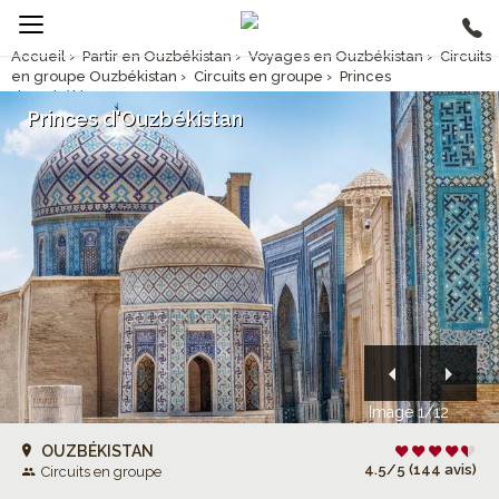
Accueil
›
Partir en Ouzbékistan
›
Voyages en Ouzbékistan
›
Circuits
en groupe Ouzbékistan
›
Circuits en groupe
›
Princes
d'Ouzbékistan
Princes d'Ouzbékistan
Image 1/12
OUZBÉKISTAN
4.5/5 (144 avis)
Circuits en groupe