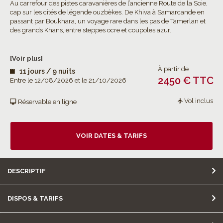
Au carrefour des pistes caravanières de l’ancienne Route de la Soie,
cap sur les cités de légende ouzbèkes. De Khiva à Samarcande en
passant par Boukhara, un voyage rare dans les pas de Tamerlan et
des grands Khans, entre steppes ocre et coupoles azur.
[Voir plus]
À partir de
11 jours / 9 nuits
2450 € TTC
Entre le 12/08/2026 et le 21/10/2026
Vol inclus
Réservable en ligne
VOIR DATES & TARIFS
DESCRIPTIF
DISPOS & TARIFS