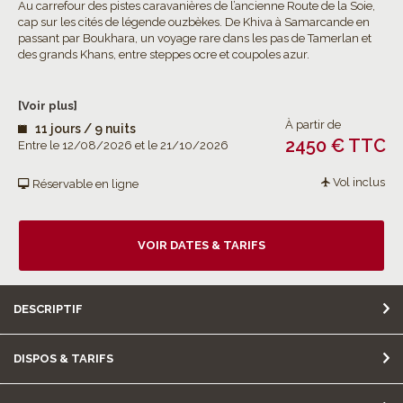
Au carrefour des pistes caravanières de l’ancienne Route de la Soie,
cap sur les cités de légende ouzbèkes. De Khiva à Samarcande en
passant par Boukhara, un voyage rare dans les pas de Tamerlan et
des grands Khans, entre steppes ocre et coupoles azur.
[Voir plus]
À partir de
11 jours / 9 nuits
2450 € TTC
Entre le 12/08/2026 et le 21/10/2026
Vol inclus
Réservable en ligne
VOIR DATES & TARIFS
DESCRIPTIF
DISPOS & TARIFS