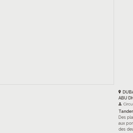
DUBA
ABU D
Circu
Tandem
Des pla
aux por
des deu