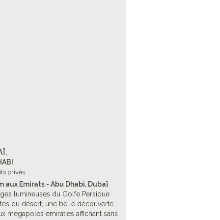
Ï,
HABI
its privés
 aux Emirats - Abu Dhabi, Dubaï
ges lumineuses du Golfe Persique
tes du désert, une belle découverte
x mégapoles émiraties affichant sans