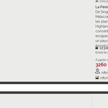
Circu
La Péni
De Sing
Malacca 
les pla
Highland
concentr
escapad
un pays
insoupç
12 jo
Entre le
À partir 
3260
Affic
Affich