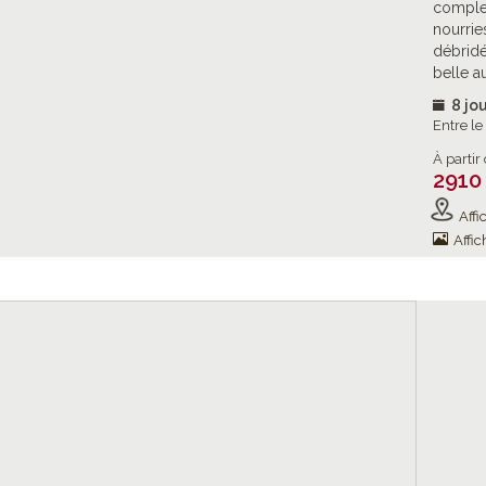
complex
nourrie
débridé
belle a
8 jou
Entre l
À partir
2910
Affic
Affic