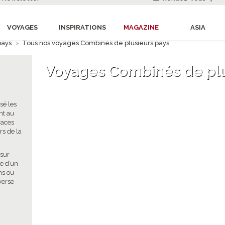
VOYAGES
INSPIRATIONS
MAGAZINE
ASIA
pays
›
Tous nos voyages Combinés de plusieurs pays
Voyages Combinés de plu
s
sé les
nt au
races
rs de la
 sur
e d’un
ns ou
verse