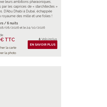
e leurs ambitions pharaoniques,
s par les caprices de « starchitectes »
s. D’Abu Dhabi à Dubaï, échappée
u royaume des mille et une folies !
rs / 6 nuits
e 18/08/2026 et le 24/10/2026
 de
 € TTC
Vols inclus
EN SAVOIR PLUS
her la carte
her la photo