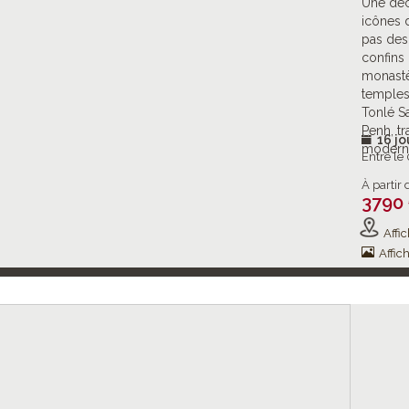
Une déc
icônes 
pas des 
confins
monastè
temples
Tonlé S
Penh, tr
16 jo
moderni
Entre le
À partir 
3790
Affic
Affich