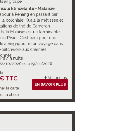
its en groupe
nsule Etincelante - Malaisie
apour à Penang en passant par
la coloniale, Kuala la métissée et
ntations de thé de Cameron
s, la Malaisie est un formidable
é d’Asie ! C’est parti pour une
e à Singapour et un voyage dans
-patchwork aux charmes
onnés.
urs / 9 nuits
 22/10/2026 et le 19/11/2026
de
 € TTC
Vols inclus
EN SAVOIR PLUS
her la carte
er la photo