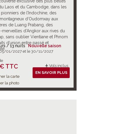
ouverte exclusive des plus belles
du Laos et du Cambodge, dans les
pionniers de l’Indochine, des
 montagneux d’Oudomxay aux
res de Luang Prabang, des
-merveilles d’Angkor aux rives du
ap, sans oublier Vientiane et Phnom
aits d’union entre passé et
urs / 13 nuits
Nouvelle saison
té.
 05/01/2027 et le 30/11/2027
de
 € TTC
Vols inclus
EN SAVOIR PLUS
her la carte
er la photo