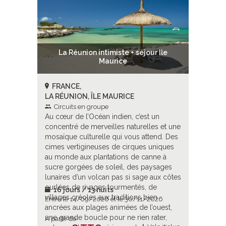
r Ile
La Réunion intimiste + séjour Ile
La R
Maurice
FRANCE,
FRANC
LA RÉUNION, ÎLE MAURICE
LA RÉUN
Circuits en groupe
Circui
 un
Au cœur de l’Océan indien, c’est un
Au cœur d
es et une
concentré de merveilles naturelles et une
concentr
tend. Des
mosaïque culturelle qui vous attend. Des
mosaïque
uniques
cimes vertigineuses de cirques uniques
cimes ve
nne à
au monde aux plantations de canne à
au monde
aysages
sucre gorgées de soleil, des paysages
sucre go
 aux côtes
lunaires d’un volcan pas si sage aux côtes
lunaires 
de
ourlées de rivages tourmentés, de
ourlées 
16 jours / 13 nuits
16 jou
en
villages créoles aux traditions bien
villages 
2026
Entre le 14/09/2026 et le 30/11/2026
Entre le 
’ouest,
ancrées aux plages animées de l’ouest,
ancrées 
ater,
une grande boucle pour ne rien rater,
une grand
À partir de
À partir d