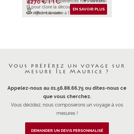
4270 € TTC
4270 
ols inclus
Vols inclus
sentiers.
entre musts et expériences hors sentiers.
entre mus
ajesté,
Et pour clore la découverte en majesté,
Et pour c
IR PLUS
EN SAVOIR PLUS
 !
un séjour balnéaire à l’Ile Maurice !
un séjour
Afficher la carte
Affiche
Vous préférez un voyage sur
mesure Île Maurice ?
Appelez-nous au 01.56.88.66.75 ou dites-nous ce
que vous cherchez.
Vous décidez, nous composerons un voyage à vos
mesures !
DEMANDER UN DEVIS PERSONNALISÉ