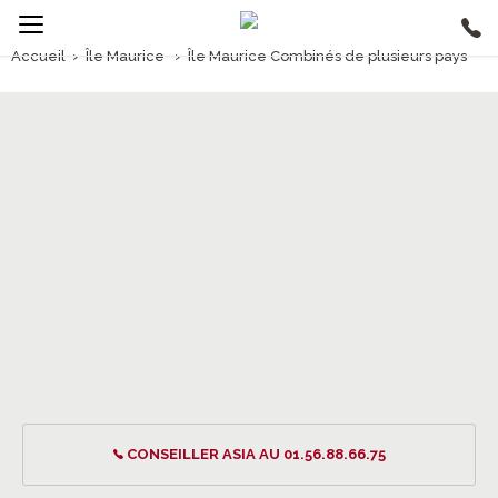
Accueil
›
Île Maurice
›
Île Maurice Combinés de plusieurs pays
1/5
Île Maurice Combinés de plusieurs pays
CONSEILLER ASIA AU 01.56.88.66.75