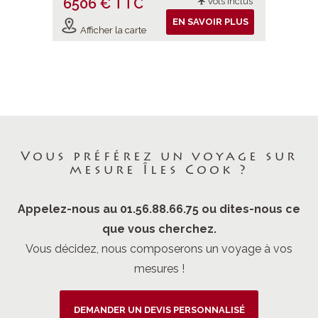
6506 € TTC
6506 
ols inclus
Vols inclus
IR PLUS
EN SAVOIR PLUS
Afficher la carte
Affiche
Vous préférez un voyage sur
mesure Îles Cook ?
Appelez-nous au 01.56.88.66.75 ou dites-nous ce
que vous cherchez.
Vous décidez, nous composerons un voyage à vos
mesures !
DEMANDER UN DEVIS PERSONNALISÉ