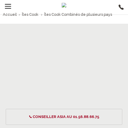
Accueil
›
Îles Cook
›
Îles Cook Combinés de plusieurs pays
1/5
Îles Cook Combinés de plusieurs pays
CONSEILLER ASIA AU 01.56.88.66.75