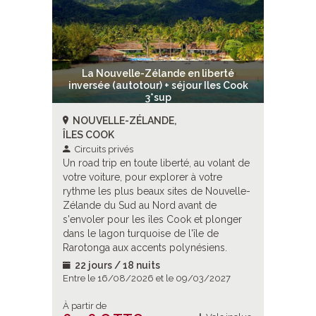
berté
La Nouvelle-Zélande en liberté
La N
les Cook
inversée (autotour) + séjour Iles Cook
inversé
3*sup
NOUVELLE-ZÉLANDE,
NOUVE
ÎLES COOK
ÎLES CO
Circuits privés
Circuit
volant de
Un road trip en toute liberté, au volant de
Un road t
tre
votre voiture, pour explorer à votre
votre voi
Nouvelle-
rythme les plus beaux sites de Nouvelle-
rythme l
e
Zélande du Sud au Nord avant de
Zélande 
plonger
s'envoler pour les îles Cook et plonger
s'envoler
de
dans le lagon turquoise de l'île de
dans le l
ens.
Rarotonga aux accents polynésiens.
Rarotong
22 jours / 18 nuits
22 jou
/2027
Entre le 16/08/2026 et le 09/03/2027
Entre le
À partir de
À partir d