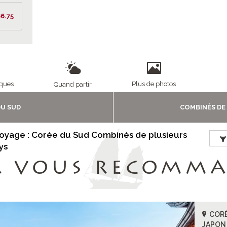
6.75
iques
Plus de photos
Quand partir
U SUD
COMBINÉS DE
voyage : Corée du Sud Combinés de plusieurs
ys
A VOUS RECOMM
CORÉ
JAPON