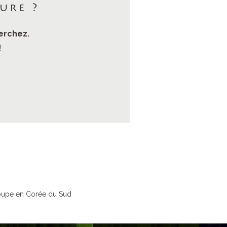
ure ?
erchez.
!
roupe en Corée du Sud