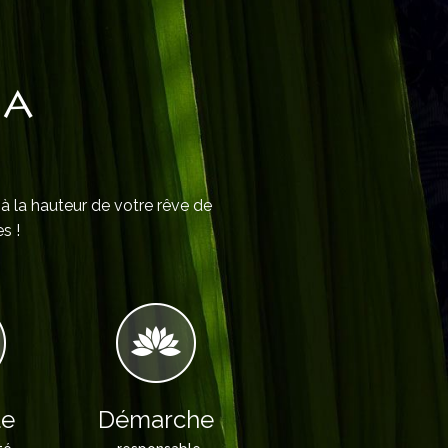
IA
 à la hauteur de votre rêve de
s !
le
Démarche