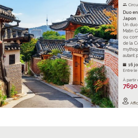
Circu
Duo en
Japon
Un duo
Matin C
ou comm
de la C
mythiqu
autant 
16 jo
Entre l
À partir
7690
Affic