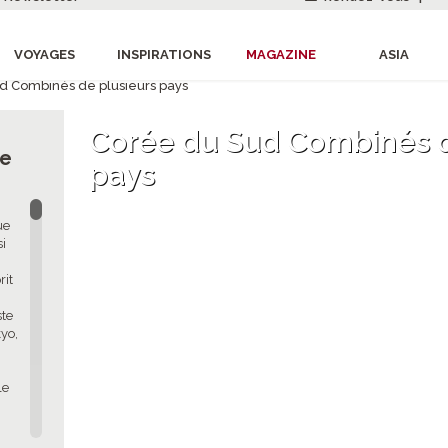
VOYAGES
INSPIRATIONS
MAGAZINE
ASIA
d Combinés de plusieurs pays
Corée du Sud Combinés d
ée
pays
ue
si
rit
ste
kyo,
le