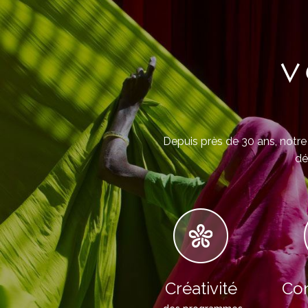
V
Depuis près de 30 ans, notre 
dé
Créativité
Con