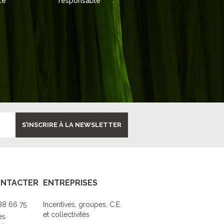
té
responsable
S’INSCRIRE À LA NEWSLETTER
ONTACTER
ENTREPRISES
 88 66 75
Incentives, groupes, C.E.
et collectivités
es