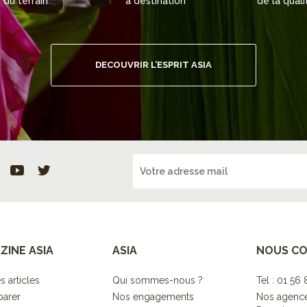
du terrain
à destination
de la quali
DECOUVRIR L’ESPRIT ASIA
ZINE ASIA
ASIA
NOUS C
s articles
Qui sommes-nous ?
Tel : 01 56
parer
Nos engagements
Nos agenc