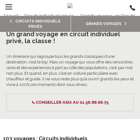
Accueil
›
Circuits individuels privés
›
Grands voyages, en Circuits
CIRCUITS INDIVIDUELS
individuels privés
GRANDS VOYAGES
PRIVÉS
Grands voyages, en Circuits individuels privés
Un grand voyage en circuit individuel
privé, la classe !
4.6/5 (279 avis clients)
Un itinéraire qui regroupe tous les grands classiques d’une
destination, c’est le top. Mais un voyage qui vous offre des rencontres
rares et des expériences à part au côté des populations, c’est pas mal
non plus. Et quand, en plus, c’est en voiture particulière avec
chauffeur et guide, il ne vous reste plus qu’à ouvrir grands les yeux et
vivre à 100% ces moments dont vous rêviez.
CONSEILLER ASIA AU 01.56.88.66.75
103 voyages : Circuits individuels