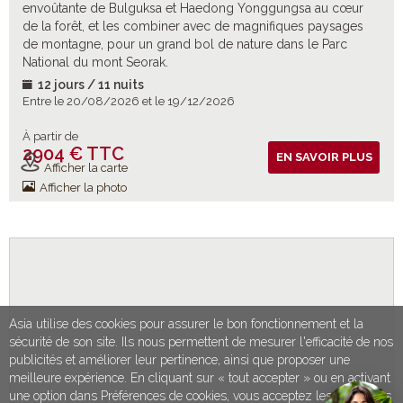
envoûtante de Bulguksa et Haedong Yonggungsa au cœur
de la forêt, et les combiner avec de magnifiques paysages
de montagne, pour un grand bol de nature dans le Parc
National du mont Seorak.
12 jours / 11 nuits
Entre le 20/08/2026 et le 19/12/2026
À partir de
2904 € TTC
Vols inclus
EN SAVOIR PLUS
Afficher la carte
Afficher la photo
Asia utilise des cookies pour assurer le bon fonctionnement et la
sécurité de son site. Ils nous permettent de mesurer l'efficacité de nos
publicités et améliorer leur pertinence, ainsi que proposer une
meilleure expérience. En cliquant sur « tout accepter » ou en activant
une option dans Préférences de cookies, vous acceptez les conditions