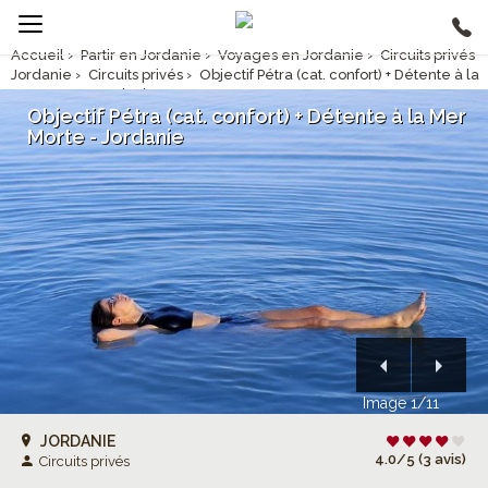
Accueil
›
Partir en Jordanie
›
Voyages en Jordanie
›
Circuits privés
Jordanie
›
Circuits privés
›
Objectif Pétra (cat. confort) + Détente à la
Mer Morte - Jordanie
Objectif Pétra (cat. confort) + Détente à la Mer
Morte - Jordanie
Image 1/11
JORDANIE
4.0/5 (3 avis)
Circuits privés