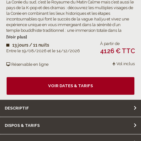
La Corée du sud, c’est le Royaume du Matin Calme mais c’est aussi le
pays de la K-pop et des dramas : découvrez les multiples visages de
la Corée en combinant les lieux historiques et les étapes
incontournables qui font le succès de la vague
hallyu
et vivez une
expérience unique en vous immergeant dans la sérénité d’un
temple bouddhiste traditionnel : une immersion totale dans la
culture coréenne !
[Voir plus]
À partir de
13 jours / 11 nuits
4126 € TTC
Entre le 19/08/2026 et le 14/12/2026
Vol inclus
Réservable en ligne
VOIR DATES & TARIFS
DESCRIPTIF
DISPOS & TARIFS