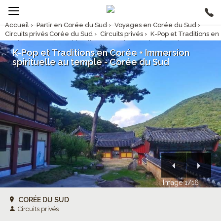
Accueil
›
Partir en Corée du Sud
›
Voyages en Corée du Sud
›
Circuits privés Corée du Sud
›
Circuits privés
›
K-Pop et Traditions en
Corée + Immersion spirituelle au temple - Corée du Sud
K-Pop et Traditions en Corée + Immersion
spirituelle au temple - Corée du Sud
Image 1/16
CORÉE DU SUD
Circuits privés