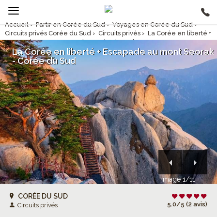
Accueil
›
Partir en Corée du Sud
›
Voyages en Corée du Sud
›
Circuits privés Corée du Sud
›
Circuits privés
›
La Corée en liberté +
Escapade au mont Seorak - Corée du Sud
La Corée en liberté + Escapade au mont Seorak
- Corée du Sud
Image 1/11
CORÉE DU SUD
5.0/5 (2 avis)
Circuits privés