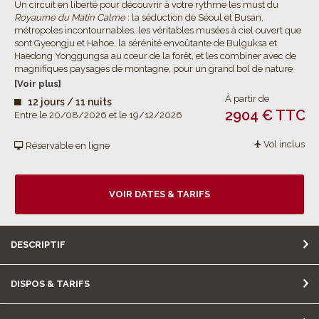
Un circuit en liberté pour découvrir à votre rythme les must du
Royaume du Matin Calme
: la séduction de Séoul et Busan,
métropoles incontournables, les véritables musées à ciel ouvert que
sont Gyeongju et Hahoe, la sérénité envoûtante de Bulguksa et
Haedong Yonggungsa au cœur de la forêt, et les combiner avec de
magnifiques paysages de montagne, pour un grand bol de nature
dans le Parc National du mont Seorak.
[Voir plus]
À partir de
12 jours / 11 nuits
2904 € TTC
Entre le 20/08/2026 et le 19/12/2026
Vol inclus
Réservable en ligne
VOIR DATES & TARIFS
DESCRIPTIF
DISPOS & TARIFS