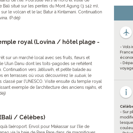
ants de l’île. Poursuite vers le nord et visite de
 Bali situé sur les pentes du Mont Agung (3 142 m),
r le volcan et le lac Batur à Kintamani. Continuation
ina. (P.déj)
temple royal (Lovina / hôtel plage -
- Vols
France
êt sur un marché local avec ses fruits, fleurs et
économ
- Dépa
ple Ulun Danu dont les toits-pagodes se reflètent
voyage
. Continuation vers Jatiluwih, et petite balade au
es en terrasses où vous découvrirez le
subak
, le
is classé par l’UNESCO. Visite ensuite du temple royal
sant exemple de l’architecture des anciens rajahs, et
déj)
Célèb
- Sur p
 (Bali / Célèbes)
modifi
lesquel
qu’à l’aéroport. Envol pour Makassar sur l’île de
couleu
epao via la baie de Pare Pare dans de magnifiques