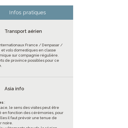
Infos pratiques
Transport aérien
 internationaux France / Denpasar /
 et vols domestiques en classe
ique sur compagnie régulière.
rts de province possibles pour ce
.
Asia info
es
:
lace, le sens des visites peut être
é en fonction des cérémonies, pour
les il faut prévoir une tenue de
r noire.