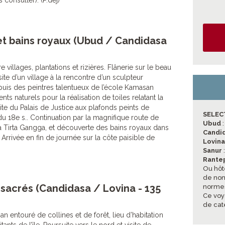
 consulter). (P.déj)
s et bains royaux (Ubud / Candidasa
 villages, plantations et rizières. Flânerie sur le beau
ite d’un village à la rencontre d’un sculpteur
puis des peintres talentueux de l’école Kamasan
ts naturels pour la réalisation de toiles relatant la
site du Palais de Justice aux plafonds peints de
SELEC
u 18e s.. Continuation par la magnifique route de
Ubud
 Tirta Gangga, et découverte des bains royaux dans
Candi
 Arrivée en fin de journée sur la côte paisible de
Lovin
Sanur
Rante
Ou hôt
de non 
sacrés (Candidasa / Lovina - 135
normes
Ce voy
de cat
an entouré de collines et de forêt, lieu d’habitation