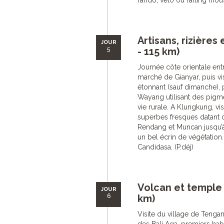
rando, vélo ou rafting (nous
Artisans, rizière
JOUR
5
- 115 km)
Journée côte orientale entre
marché de Gianyar, puis vis
étonnant (sauf dimanche), 
Wayang utilisant des pigmen
vie rurale. A Klungkung, vi
superbes fresques datant d
Rendang et Muncan jusqu’à
un bel écrin de végétation.
Candidasa. (P.déj)
Volcan et temple 
JOUR
6
km)
Visite du village de Tengan