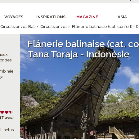
VOYAGES
INSPIRATIONS
MAGAZINE
ASIA
Circuits privés Bali
›
Circuits privés
›
Flânerie balinaise (cat. confort) +
Flânerie balinaise (cat. c
Tana Toraja - Indonésie
ieux,
contres
ombinée
ja.
47 avis)
l inclus