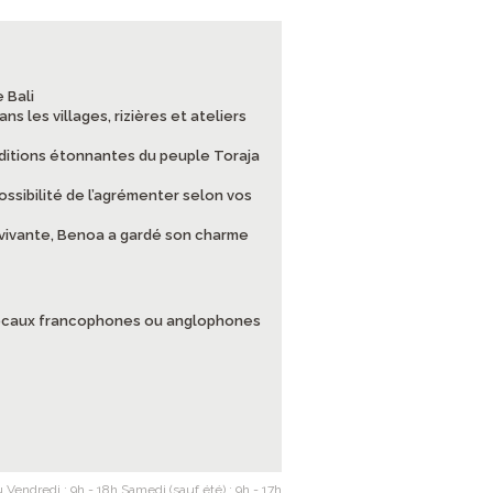
 Bali
s les villages, rizières et ateliers
aditions étonnantes du peuple Toraja
possibilité de l’agrémenter selon vos
 vivante, Benoa a gardé son charme
 locaux francophones ou anglophones
 Vendredi : 9h - 18h Samedi (sauf été) : 9h - 17h