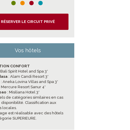
RÉSERVER LE CIRCUIT PRIVÉ
Vos hôtels
TION CONFORT
: Bali Spirit Hotel and Spa 3*
dasa
: Alam Candi Resort 3*
a
: Aneka Lovina Villas and Spa 3*
: Mercure Resort Sanur 4*
pao
: Misiliana Hotel 3*
els de catégories similaires en cas
disponibilité. Classification aux
 locales.
age est réalisable avec des hôtels
égorie SUPERIEURE.