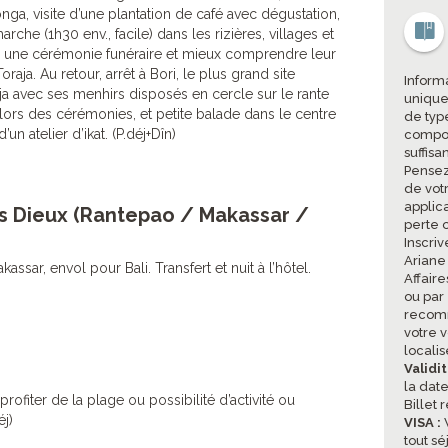
nga, visite d’une plantation de café avec dégustation,
rche (1h30 env., facile) dans les rizières, villages et
ser une cérémonie funéraire et mieux comprendre leur
oraja. Au retour, arrêt à Bori, le plus grand site
Informa
a avec ses menhirs disposés en cercle sur le rante
unique
es lors des cérémonies, et petite balade dans le centre
de type
un atelier d’ikat. (P.déj+Dîn)
compor
suffisa
Pensez
de vot
applic
des Dieux (Rantepao / Makassar /
perte 
Inscriv
Ariane
assar, envol pour Bali. Transfert et nuit à l’hôtel.
Affair
ou par
recomm
votre v
locali
Validi
la date
ofiter de la plage ou possibilité d’activité ou
Billet 
éj)
VISA :
V
tout sé