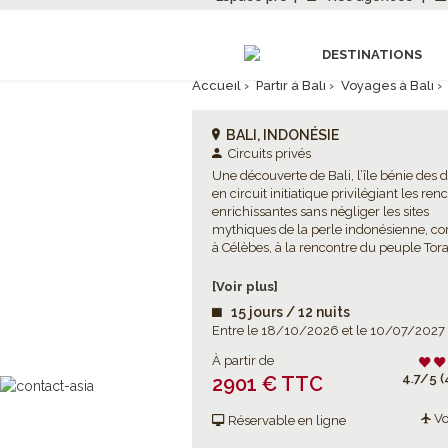
DESTINATIONS
Accueil
›
Partir à Bali
›
Voyages à Bali
›
BALI, INDONÉSIE
Circuits privés
Une découverte de Bali, l’île bénie des d
en circuit initiatique privilégiant les ren
enrichissantes sans négliger les sites
mythiques de la perle indonésienne, c
à Célèbes, à la rencontre du peuple Tora
[Voir plus]
15 jours / 12 nuits
Entre le 18/10/2026 et le 10/07/2027
À partir de
4.7/5 (
2901 € TTC
Vo
Réservable en ligne