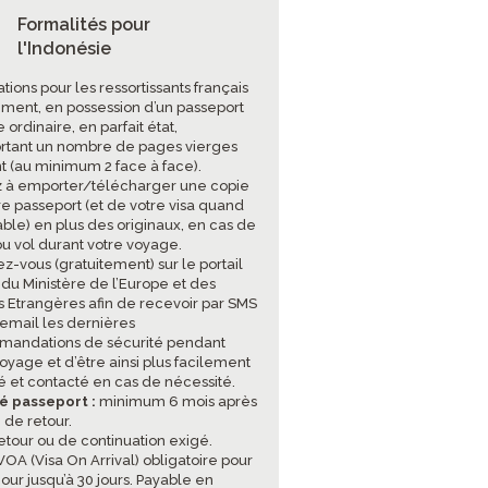
Formalités pour
l'Indonésie
tions pour les ressortissants français
ment, en possession d’un passeport
 ordinaire, en parfait état,
tant un nombre de pages vierges
nt (au minimum 2 face à face).
 à emporter/télécharger une copie
re passeport (et de votre visa quand
able) en plus des originaux, en cas de
ou vol durant votre voyage.
ez-vous (gratuitement) sur le portail
 du Ministère de l’Europe et des
es Etrangères afin de recevoir par SMS
 email les dernières
andations de sécurité pendant
oyage et d’être ainsi plus facilement
sé et contacté en cas de nécessité.
té passeport :
minimum 6 mois après
 de retour.
retour ou de continuation exigé.
OA (Visa On Arrival) obligatoire pour
jour jusqu’à 30 jours. Payable en