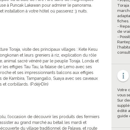
- Prévo
se à Puncak Lakawan pour admirer le panorama.
Toraja
marche,
et installation à votre hôtel où passerez 3 nuits.
adapta
fiches.
- Repas
de vra
- Possi
Rantep
l'habi
ure Toraja, visite des principaux villages : Kete Kesu
consult
ngkonan et leurs greniers à riz, explication du rôle
le, animal sacré vénéré par le peuple Toraja. Londa et
 les effigies Tau Tau, la falaise de Lemo avec ses
roche et ses impressionnants balcons aux effigies
ges de Kambira, Tampangallo, Suaya avec ses caveaux
et corbillards. (P.déj+Dîn)
Votre 
vous s
Sur de
supplé
édité a
guide 
lu, l’occasion de découvrir les produits des fermiers
’assister au grand marché au bétail les mardi et
couverte du village traditionnel de Palawa, et route