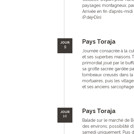
paysages montagneux, pau
Arrivée en fin d’après-midi 
(P.déj+Dîn)
Pays Toraja
JOUR
9
Journée consacrée à la cult
et ses superbes maisons To
primordial joué par le buff
sa grotte sacrée gardée par
tombeaux creusés dans la 
mortuaires, puis les villa
et ses anciens sarcophages 
Pays Toraja
JOUR
10
Balade sur le marché de Bo
des environs, possibilité d
samedi uniquement. Puis dé