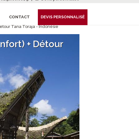
CONTACT
DEVIS PERSONNALISÉ
 Détour Tana Toraja - Indonésie
onfort) + Détour