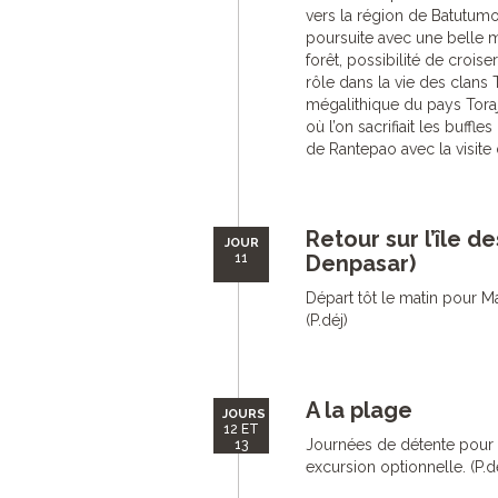
vers la région de Batutumo
poursuite avec une belle ma
forêt, possibilité de croi
rôle dans la vie des clans T
mégalithique du pays Toraj
où l’on sacrifiait les buffl
de Rantepao avec la visite d’
Retour sur l’île 
JOUR
11
Denpasar)
Départ tôt le matin pour Mak
(P.déj)
A la plage
JOURS
12 ET
Journées de détente pour pr
13
excursion optionnelle. (P.d