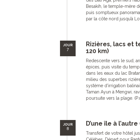
des Bali Aga, premiers habit
Besakih, le temple-mère de
puis somptueux panorama su
par la côte nord jusqu’à Lov
Rizières, lacs et 
JOUR
7
120 km)
Redescente vers le sud, arr
épices, puis visite du tem
dans les eaux du lac Bratan
milieu des superbes rizièr
système d’irrigation balina
Taman Ayun à Mengwi, ravis
poursuite vers la plage. (P.
D’une île à l’autre
JOUR
8
Transfert de votre hôtel jus
Célèbes. Départ pour Rant