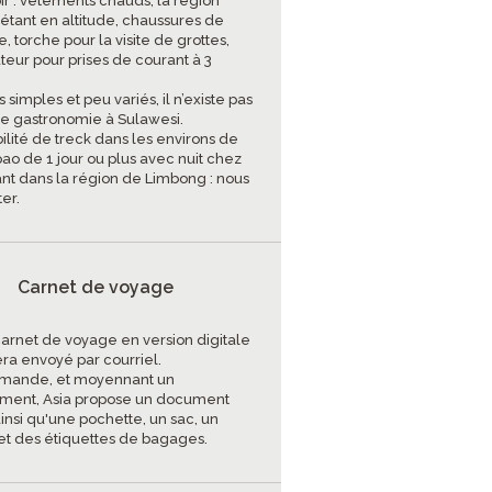
ir : vêtements chauds, la région
 étant en altitude, chaussures de
 torche pour la visite de grottes,
teur pour prises de courant à 3
 simples et peu variés, il n’existe pas
ie gastronomie à Sulawesi.
bilité de treck dans les environs de
ao de 1 jour ou plus avec nuit chez
tant dans la région de Limbong : nous
er.
Carnet de voyage
carnet de voyage en version digitale
era envoyé par courriel.
mande, et moyennant un
ment, Asia propose un document
insi qu'une pochette, un sac, un
et des étiquettes de bagages.