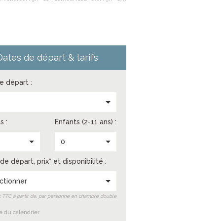
Dates de départ & tarifs
de départ :
s
s :
Enfants (2-11 ans) :
0
de départ, prix* et disponibilité :
ctionner
ix TTC à partir de, par personne en chambre double
 du calendrier