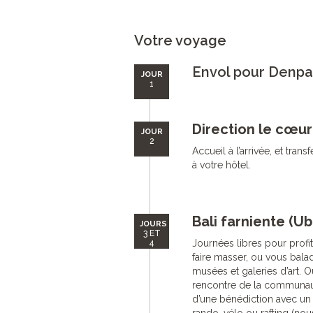
Votre voyage
Envol pour Denpa
JOUR
1
Direction le cœur
JOUR
2
Accueil à l’arrivée, et trans
à votre hôtel.
Bali farniente (U
JOURS
3 ET
Journées libres pour profi
4
faire masser, ou vous balad
musées et galeries d’art. O
rencontre de la communaut
d’une bénédiction avec un p