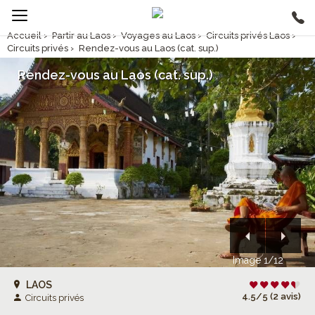
Accueil
›
Partir au Laos
›
Voyages au Laos
›
Circuits privés Laos
›
Circuits privés
›
Rendez-vous au Laos (cat. sup.)
Rendez-vous au Laos (cat. sup.)
Image 1/12
LAOS
4.5/5 (2 avis)
Circuits privés