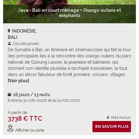
Java - Bali en court métrage + Orangs-outans et
éléphants
INDONÉSIE,
BALI
Circuits privés
De Sumatra à Bali, un itinéraire en cinémascope qui fait le tour
des principales îles à la rencontre des orangs-outans du parc
national de Gunung Leuser, la javanaise et balinaise, qui
donnent son identité plurielle à l’archipel indonésien, le tout
dans un décor fabuleux de forêt primaire, volcans, villages
reculés, rizières en terrasses jusqu’à la plage.
[Voir plus]
16 jours / 13 nuits
Entre le 31/08/2026 et le 21/06/2027
À partir de
3738 € TTC
Vols inclus
EN SAVOIR PLUS
Afficher la carte