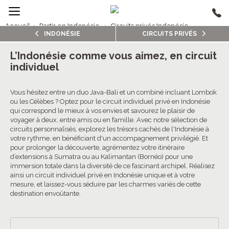
Accueil
›
Partir en Indonésie
›
Circuits privés Indonésie
INDONÉSIE
CIRCUITS PRIVÉS
2/5
Circuits privés Indonésie
L’Indonésie comme vous aimez, en circuit
individuel
4.6/5 (80 avis clients)
Vous hésitez entre un duo Java-Bali et un combiné incluant Lombok
ou les Célèbes ? Optez pour le circuit individuel privé en Indonésie
qui correspond le mieux à vos envies et savourez le plaisir de
voyager à deux, entre amis ou en famille. Avec notre sélection de
circuits personnalisés, explorez les trésors cachés de l'Indonésie à
votre rythme, en bénéficiant d'un accompagnement privilégié. Et
pour prolonger la découverte, agrémentez votre itinéraire
d’extensions à Sumatra ou au Kalimantan (Bornéo) pour une
immersion totale dans la diversité de ce fascinant archipel. Réalisez
ainsi un circuit individuel privé en Indonésie unique et à votre
mesure, et laissez-vous séduire par les charmes variés de cette
destination envoûtante.