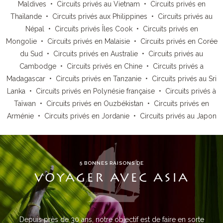
Maldives
•
Circuits privés au Vietnam
•
Circuits privés en
Thaïlande
•
Circuits privés aux Philippines
•
Circuits privés au
Népal
•
Circuits privés Îles Cook
•
Circuits privés en
Mongolie
•
Circuits privés en Malaisie
•
Circuits privés en Corée
du Sud
•
Circuits privés en Australie
•
Circuits privés au
Cambodge
•
Circuits privés en Chine
•
Circuits privés a
Madagascar
•
Circuits privés en Tanzanie
•
Circuits privés au Sri
Lanka
•
Circuits privés en Polynésie française
•
Circuits privés à
Taïwan
•
Circuits privés en Ouzbékistan
•
Circuits privés en
Arménie
•
Circuits privés en Jordanie
•
Circuits privés au Japon
5 BONNES RAISONS DE
VOYAGER AVEC ASIA
Depuis près de 30 ans, notre objectif est de faire en sorte