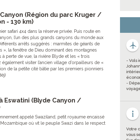
 Canyon (Région du parc Kruger /
n - 130 km)
ier safari 4x4 dans la réserve privée. Puis route en
Canyon, l’un des plus grands canyons du monde aux
ifférents arrêts suggérés : marmites de géants de
 », la fenêtre de Dieu dominant des montagnes
à perte de vue, la rivière Blyde et les « trois
- Vols 
galement visiter l’ancien village d’orpailleurs de «
Johann
tion de la petite cité bâtie par les premiers pionniers
intéri
déj)
économ
- Dépa
voyage
à Eswatini (Blyde Canyon /
)
ciennement appelé Swaziland, petit royaume encaissé
le Mozambique où vit le peuple Swazi dans le respect
Votre 
vous s