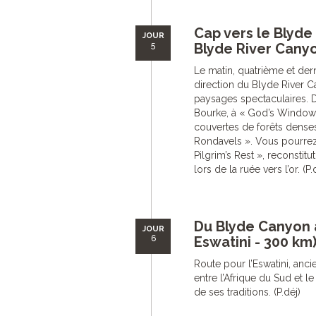
Cap vers le Blyde
JOUR
5
Blyde River Canyo
Le matin, quatrième et dern
direction du Blyde River 
paysages spectaculaires. D
Bourke, à « God’s Windows
couvertes de forêts denses 
Rondavels ». Vous pourrez é
Pilgrim’s Rest », reconstitu
lors de la ruée vers l’or. (P.
Du Blyde Canyon 
JOUR
6
Eswatini - 300 km
Route pour l’Eswatini, an
entre l’Afrique du Sud et 
de ses traditions. (P.déj)