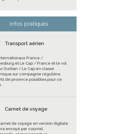
Infos pratiques
Transport aérien
internationaux France /
esburg et Le Cap / France et le vol
eur Durban / Le Cap en classe
ique sur compagnie régulière.
rts de province possibles pour ce
.
Carnet de voyage
carnet de voyage en version digitale
era envoyé par courriel.