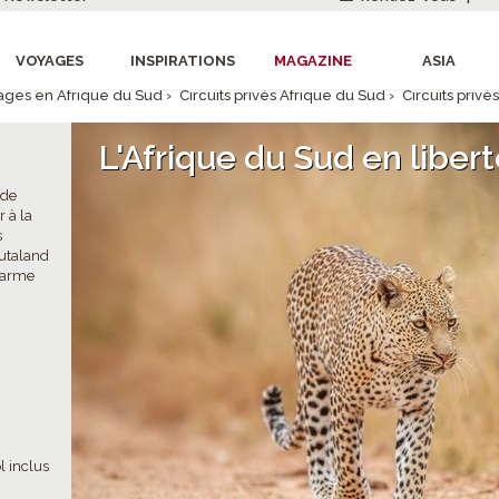
VOYAGES
INSPIRATIONS
MAGAZINE
ASIA
ages en Afrique du Sud
›
Circuits privés Afrique du Sud
›
Circuits privés
L'Afrique du Sud en liber
 de
 à la
s
utaland
charme
 la «
6
l inclus