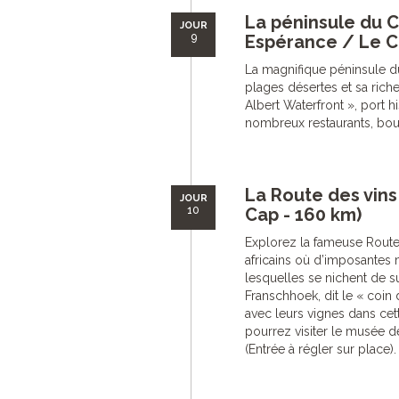
La péninsule du 
JOUR
9
Espérance / Le C
La magnifique péninsule d
plages désertes et sa riche
Albert Waterfront », port h
nombreux restaurants, bout
La Route des vins
JOUR
10
Cap - 160 km)
Explorez la fameuse Route
africains où d’imposantes
lesquelles se nichent de s
Franschhoek, dit le « coin 
avec leurs vignes dans cett
pourrez visiter le musée dé
(Entrée à régler sur place). 