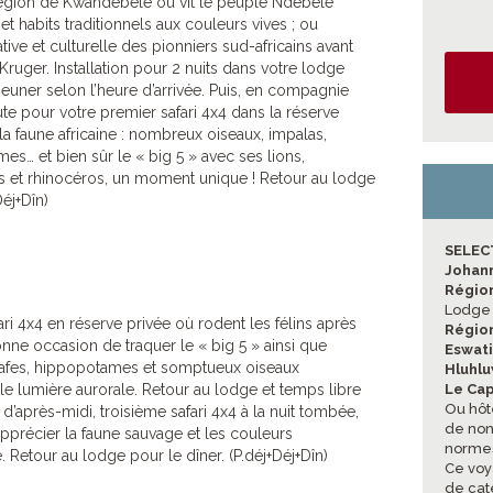
a région de Kwandebele où vit le peuple Ndebele
t habits traditionnels aux couleurs vives ; ou
ative et culturelle des pionniers sud-africains avant
 Kruger. Installation pour 2 nuits dans votre lodge
éjeuner selon l’heure d’arrivée. Puis, en compagnie
ute pour votre premier safari 4x4 dans la réserve
la faune africaine : nombreux oiseaux, impalas,
es… et bien sûr le « big 5 » avec ses lions,
ds et rhinocéros, un moment unique ! Retour au lodge
Déj+Dîn)
SELEC
Johan
Régio
Lodge 
ari 4x4 en réserve privée où rodent les félins après
Région
onne occasion de traquer le « big 5 » ainsi que
Eswat
rafes, hippopotames et somptueux oiseaux
Hluhl
le lumière aurorale. Retour au lodge et temps libre
Le Ca
Ou hôt
n d’après-midi, troisième safari 4x4 à la nuit tombée,
de non-
précier la faune sauvage et les couleurs
normes
 Retour au lodge pour le dîner. (P.déj+Déj+Dîn)
Ce voy
de cat