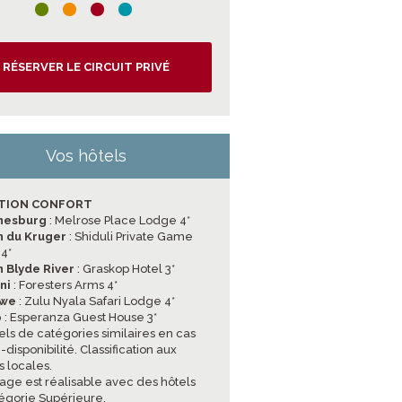
RÉSERVER LE CIRCUIT PRIVÉ
Vos hôtels
TION CONFORT
nesburg
: Melrose Place Lodge 4*
n du Kruger
: Shiduli Private Game
4*
 Blyde River
: Graskop Hotel 3*
ini
: Foresters Arms 4*
uwe
: Zulu Nyala Safari Lodge 4*
p
: Esperanza Guest House 3*
els de catégories similaires en cas
disponibilité. Classification aux
 locales.
age est réalisable avec des hôtels
égorie Supérieure.