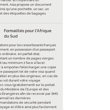
mande, et moyennant un
ment, Asia propose un document
insi qu'une pochette, un sac, un
et des étiquettes de bagages.
Formalités pour l'Afrique
du Sud
tions pour les ressortissants français
ment, en possession d’un passeport
 ordinaire, en parfait état,
tant un nombre de pages vierges
nt (au minimum 2 face à face).
 à emporter/télécharger une copie
re passeport (et de votre visa quand
able) en plus des originaux, en cas de
ou vol durant votre voyage.
ez-vous (gratuitement) sur le portail
 du Ministère de l’Europe et des
es Etrangères afin de recevoir par SMS
 email les dernières
andations de sécurité pendant
oyage et d’être ainsi plus facilement