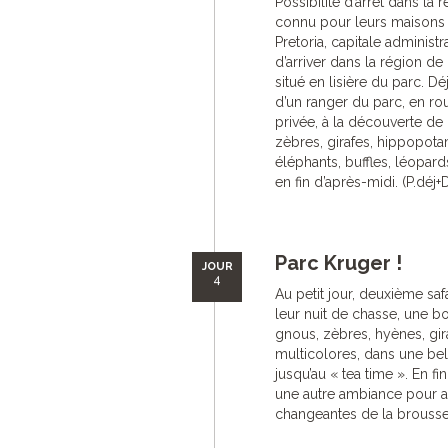
Possibilité d’arrêt dans l
connu pour leurs maisons e
Pretoria, capitale administr
d’arriver dans la région de
situé en lisière du parc. D
d’un ranger du parc, en ro
privée, à la découverte de 
zèbres, girafes, hippopotam
éléphants, buffles, léopar
en fin d’après-midi. (P.déj+
Parc Kruger !
JOUR
4
Au petit jour, deuxième saf
leur nuit de chasse, une b
gnous, zèbres, hyènes, gi
multicolores, dans une bel
jusqu’au « tea time ». En fi
une autre ambiance pour ap
changeantes de la brousse.