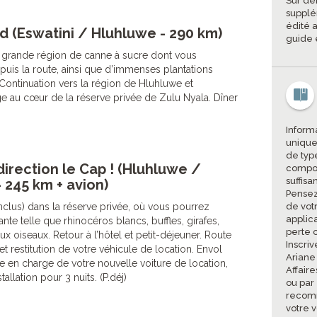
Sur de
supplé
édité a
d (Eswatini / Hluhluwe - 290 km)
guide 
 grande région de canne à sucre dont vous
uis la route, ainsi que d’immenses plantations
 Continuation vers la région de Hluhluwe et
dge au cœur de la réserve privée de Zulu Nyala. Dîner
Informa
unique
de type
direction le Cap ! (Hluhluwe /
compor
suffisa
 245 km + avion)
Pensez
(inclus) dans la réserve privée, où vous pourrez
de vot
applic
te telle que rhinocéros blancs, buffles, girafes,
perte 
x oiseaux. Retour à l’hôtel et petit-déjeuner. Route
Inscriv
t restitution de votre véhicule de location. Envol
Ariane
ise en charge de votre nouvelle voiture de location,
Affair
tallation pour 3 nuits. (P.déj)
ou par
recomm
votre v