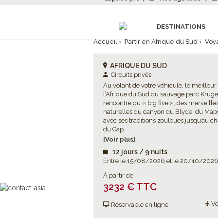
DESTINATIONS
Accueil
›
Partir en Afrique du Sud
›
Voy
AFRIQUE DU SUD
Circuits privés
Au volant de votre véhicule, le meilleur
l’Afrique du Sud du sauvage parc Kruger
rencontre du « big five », des merveille
naturelles du canyon du Blyde, du Map
avec ses traditions zouloues jusqu’au 
du Cap.
Un road trip passionnant pour découvrir
[Voir plus]
nation arc-en-ciel ».
12 jours / 9 nuits
Entre le 15/08/2026 et le 20/10/202
À partir de
3232 € TTC
Vo
Réservable en ligne