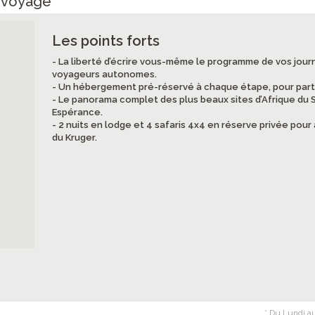
e voyage
Les points forts
- La liberté d’écrire vous-même le programme de vos jour
voyageurs autonomes.
- Un hébergement pré-réservé à chaque étape, pour partir 
- Le panorama complet des plus beaux sites d’Afrique du
Espérance.
- 2 nuits en lodge et 4 safaris 4x4 en réserve privée pou
du Kruger.
* Du Lundi au