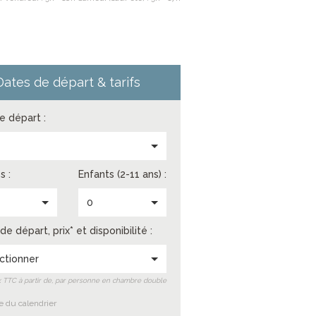
Dates de départ & tarifs
de départ :
s
s :
Enfants (2-11 ans) :
0
de départ, prix* et disponibilité :
ctionner
ix TTC à partir de, par personne en chambre double
 du calendrier