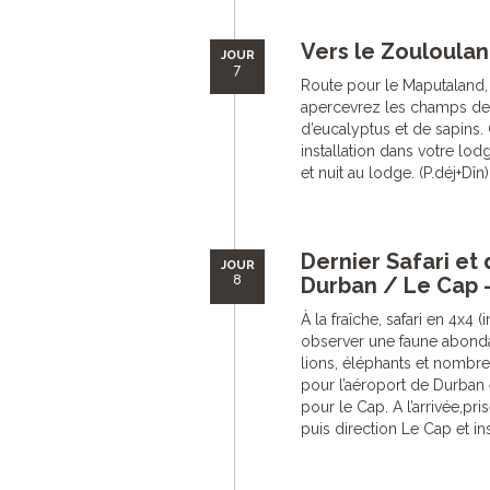
Vers le Zouloulan
JOUR
7
Route pour le Maputaland,
apercevrez les champs dep
d’eucalyptus et de sapins.
installation dans votre lo
et nuit au lodge. (P.déj+Dîn)
Dernier Safari et 
JOUR
8
Durban / Le Cap -
À la fraîche, safari en 4x4 
observer une faune abondan
lions, éléphants et nombreu
pour l’aéroport de Durban e
pour le Cap. A l’arrivée,pr
puis direction Le Cap et ins