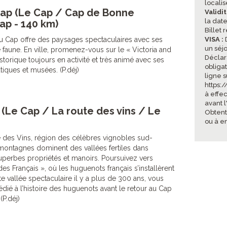
locali
Cap (Le Cap / Cap de Bonne
Validi
la date
ap - 140 km)
Billet 
u Cap offre des paysages spectaculaires avec ses
VISA :
D
un séj
 faune. En ville, promenez-vous sur le « Victoria and
Déclar
istorique toujours en activité et très animé avec ses
obliga
iques et musées. (P.déj)
ligne s
https:
à effe
avant l
 (Le Cap / La route des vins / Le
Obtent
ou à e
 des Vins, région des célèbres vignobles sud-
 montagnes dominent des vallées fertiles dans
uperbes propriétés et manoirs. Poursuivez vers
des Français », où les huguenots français s’installèrent
e vallée spectaculaire il y a plus de 300 ans, vous
dié à l’histoire des huguenots avant le retour au Cap
(P.déj)