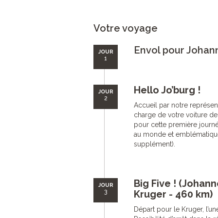
Votre voyage
Envol pour Johan
JOUR
1
Hello Jo’burg !
JOUR
2
Accueil par notre représen
charge de votre voiture de
pour cette première journé
au monde et emblématique d
supplément).
Big Five ! (Johan
JOUR
3
Kruger - 460 km)
Départ pour le Kruger, l’u