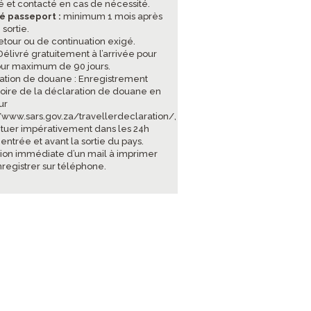
sé et contacté en cas de nécessité.
té passeport :
minimum 1 mois après
 sortie.
retour ou de continuation exigé.
élivré gratuitement à l’arrivée pour
our maximum de 90 jours.
ation de douane : Enregistrement
toire de la déclaration de douane en
ur
//www.sars.gov.za/travellerdeclaration/
,
ctuer impérativement dans les 24h
'entrée et avant la sortie du pays.
ion immédiate d’un mail à imprimer
nregistrer sur téléphone.