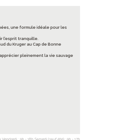
nées, une formule idéale pour les
l’esprit tranquille.
 Sud du Kruger au Cap de Bonne
r apprécier pleinement la vie sauvage
 Vendredi : 9h - 18h Samedi (sauf été) : 9h - 17h