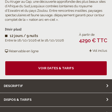
Du Kruger au Cap, une découverte approfondie des plus beaux sites
d’Afrique du Sud jusqu’aux contrées lointaines du royaume
d’Eswatini et du pays Zoulou. Entre rencontres insolites, paysages
spectaculaires et faune sauvage, dépaysement garanti pour ce tour
complet de la « nation arc-en-ciel ».
[Voir plus]
À partir de
12 jours / 9 nuits
4290 € TTC
Entre le 18/10/2026 et le 18/10/2026
Vol inclus
Réservable en ligne
VOIR DATES & TARIFS
DESCRIPTIF
DISPOS & TARIFS