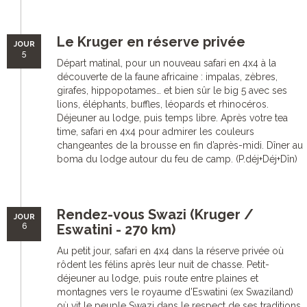
Le Kruger en réserve privée
JOUR
5
Départ matinal, pour un nouveau safari en 4x4 à la
découverte de la faune africaine : impalas, zèbres,
girafes, hippopotames… et bien sûr le big 5 avec ses
lions, éléphants, buffles, léopards et rhinocéros.
Déjeuner au lodge, puis temps libre. Après votre tea
time, safari en 4x4 pour admirer les couleurs
changeantes de la brousse en fin d’après-midi. Dîner au
boma du lodge autour du feu de camp. (P.déj+Déj+Dîn)
Rendez-vous Swazi (Kruger /
JOUR
6
Eswatini - 270 km)
Au petit jour, safari en 4x4 dans la réserve privée où
rôdent les félins après leur nuit de chasse. Petit-
déjeuner au lodge, puis route entre plaines et
montagnes vers le royaume d’Eswatini (ex Swaziland)
où vit le peuple Swazi dans le respect de ses traditions.