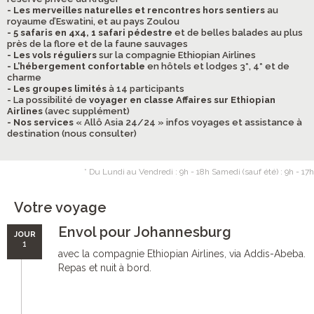
- Les merveilles naturelles et rencontres hors sentiers
au
royaume d’Eswatini, et au pays Zoulou
- 5 safaris en 4x4, 1 safari pédestre
et de belles balades au plus
près de la flore et de la faune sauvages
- Les vols réguliers
sur la compagnie Ethiopian Airlines
- L’hébergement confortable
en hôtels et lodges 3*, 4* et de
charme
- Les groupes limités
à 14 participants
- La possibilité de
voyager en classe Affaires sur Ethiopian
Airlines
(avec supplément)
- Nos services
« Allô Asia 24/24 » infos voyages et assistance à
destination (nous consulter)
* Du Lundi au Vendredi : 9h - 18h Samedi (sauf été) : 9h - 17h
Votre voyage
Envol pour Johannesburg
JOUR
1
avec la compagnie Ethiopian Airlines, via Addis-Abeba.
Repas et nuit à bord.