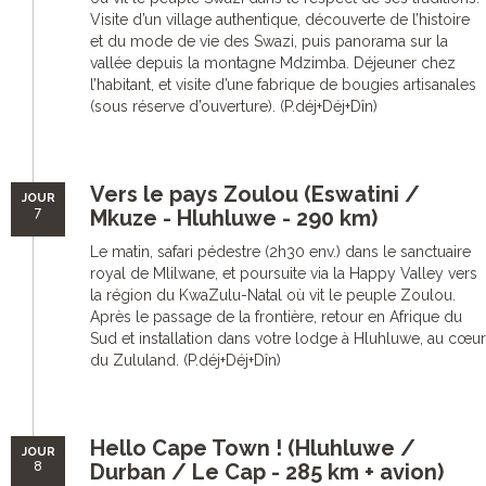
Visite d’un village authentique, découverte de l’histoire
et du mode de vie des Swazi, puis panorama sur la
vallée depuis la montagne Mdzimba. Déjeuner chez
l’habitant, et visite d’une fabrique de bougies artisanales
(sous réserve d’ouverture). (P.déj+Déj+Dîn)
Vers le pays Zoulou (Eswatini /
JOUR
7
Mkuze - Hluhluwe - 290 km)
Le matin, safari pédestre (2h30 env.) dans le sanctuaire
royal de Mlilwane, et poursuite via la Happy Valley vers
la région du KwaZulu-Natal où vit le peuple Zoulou.
Après le passage de la frontière, retour en Afrique du
Sud et installation dans votre lodge à Hluhluwe, au cœur
du Zululand. (P.déj+Déj+Dîn)
Hello Cape Town ! (Hluhluwe /
JOUR
8
Durban / Le Cap - 285 km + avion)