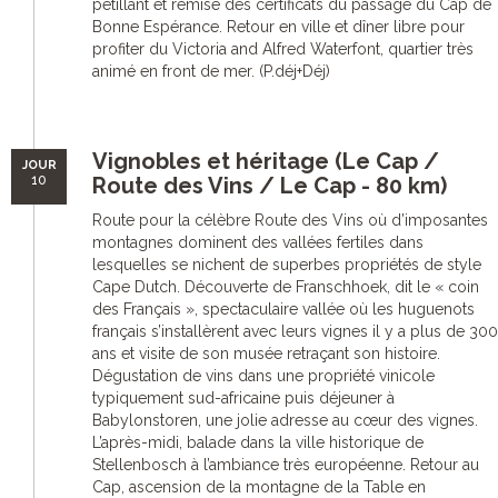
pétillant et remise des certificats du passage du Cap de
Bonne Espérance. Retour en ville et dîner libre pour
profiter du Victoria and Alfred Waterfont, quartier très
animé en front de mer. (P.déj+Déj)
Vignobles et héritage (Le Cap /
JOUR
10
Route des Vins / Le Cap - 80 km)
Route pour la célèbre Route des Vins où d’imposantes
montagnes dominent des vallées fertiles dans
lesquelles se nichent de superbes propriétés de style
Cape Dutch. Découverte de Franschhoek, dit le « coin
des Français », spectaculaire vallée où les huguenots
français s’installèrent avec leurs vignes il y a plus de 300
ans et visite de son musée retraçant son histoire.
Dégustation de vins dans une propriété vinicole
typiquement sud-africaine puis déjeuner à
Babylonstoren, une jolie adresse au cœur des vignes.
L’après-midi, balade dans la ville historique de
Stellenbosch à l’ambiance très européenne. Retour au
Cap, ascension de la montagne de la Table en