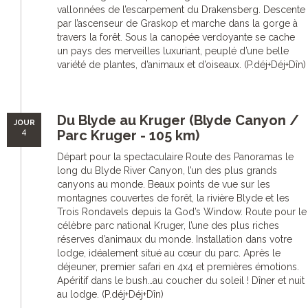
vallonnées de l’escarpement du Drakensberg. Descente
par l’ascenseur de Graskop et marche dans la gorge à
travers la forêt. Sous la canopée verdoyante se cache
un pays des merveilles luxuriant, peuplé d’une belle
variété de plantes, d’animaux et d’oiseaux. (P.déj+Déj+Dîn)
Du Blyde au Kruger (Blyde Canyon /
JOUR
4
Parc Kruger - 105 km)
Départ pour la spectaculaire Route des Panoramas le
long du Blyde River Canyon, l’un des plus grands
canyons au monde. Beaux points de vue sur les
montagnes couvertes de forêt, la rivière Blyde et les
Trois Rondavels depuis la God’s Window. Route pour le
célèbre parc national Kruger, l’une des plus riches
réserves d’animaux du monde. Installation dans votre
lodge, idéalement situé au cœur du parc. Après le
déjeuner, premier safari en 4x4 et premières émotions.
Apéritif dans le bush…au coucher du soleil ! Dîner et nuit
au lodge. (P.déj+Déj+Dîn)