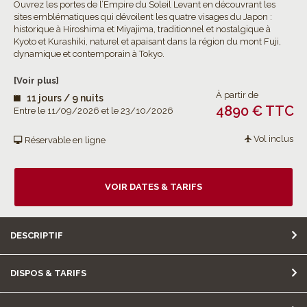
Ouvrez les portes de l’Empire du Soleil Levant en découvrant les
sites emblématiques qui dévoilent les quatre visages du Japon :
historique à Hiroshima et Miyajima, traditionnel et nostalgique à
Kyoto et Kurashiki, naturel et apaisant dans la région du mont Fuji,
dynamique et contemporain à Tokyo.
[Voir plus]
À partir de
11 jours / 9 nuits
4890 € TTC
Entre le 11/09/2026 et le 23/10/2026
Vol inclus
Réservable en ligne
VOIR DATES & TARIFS
DESCRIPTIF
DISPOS & TARIFS