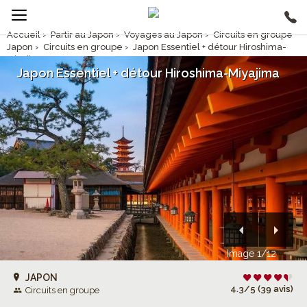
Accueil
›
Partir au Japon
›
Voyages au Japon
›
Circuits en groupe
Japon
›
Circuits en groupe
›
Japon Essentiel + détour Hiroshima-
Miyajima
Japon Essentiel + détour Hiroshima-Miyajima
Image 1/12
JAPON
4.3/5 (39 avis)
Circuits en groupe