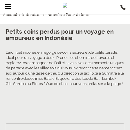
Accueil
›
Indonésie
›
Indonésie Partir à deux
1/5
Indonésie Partir à deux
Petits coins perdus pour un voyage en
amoureux en Indonésie
L’archipel indonésien regorge de coins secrets et de petits paradis,
idéal pour un voyage à deux. Prenez les chemins de traverse et
explorez les campagnes de Bali et Java, vivez des moments uniques
de partage avec les villageois qui vous inviteront certainement chez
eux autour d’une tasse de thé. Ou direction le lac Toba à Sumatra à la
rencontre des ethnies Batak. Et que dire des îles de Bali, Lombok,
Gili, Sumba ou Flores ? Que de choix pour vous prélasser à la plage !