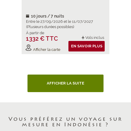
10 jours / 7 nuits
10 jou
2027
Entre le 27/09/2026 et le 11/07/2027
Entre le 
(Plusieurs durées possibles)
(Plusieurs
À partir de
À partir d
1332 € TTC
1365 
ols inclus
Vols inclus
IR PLUS
EN SAVOIR PLUS
Afficher la carte
Affiche
AFFICHER LA SUITE
Vous préférez un voyage sur
mesure en Indonésie ?