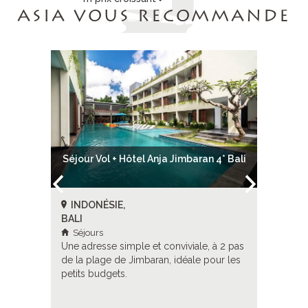
ASIA VOUS RECOMMANDE
ns Resort
Séjour Vol + Hôtel Anja Jimbaran 4* Bali
Séjour 
*
INDONÉSIE,
INDON
BALI
BALI
Séjours
Séjour
, un
Une adresse simple et conviviale, à 2 pas
Un petit 
naises
de la plage de Jimbaran, idéale pour les
dans des 
petits budgets.
séjour si