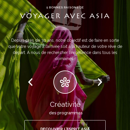
5 BONNES RAISONS DE
VOYAGER AVEC ASIA
Depuis près de 30 ans, notre objectif est de faire en sorte
que votre voyage à l’arrivée soit à la hauteur de votre rêve de
départ. A nous de rechercher l’excellence dans tous les
domaines !
Créativité
des programmes
DECOUVRIR L’ESPRIT ASIA