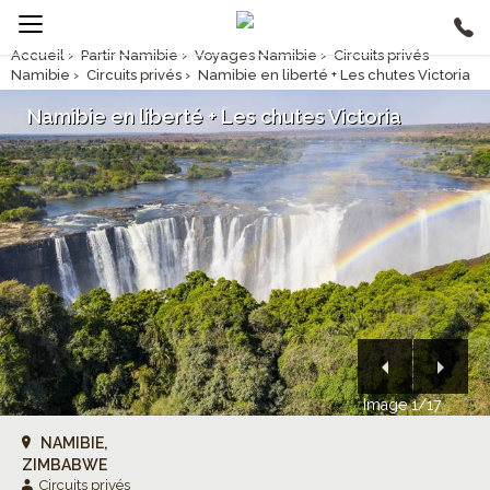
Accueil
›
Partir Namibie
›
Voyages Namibie
›
Circuits privés
Namibie
›
Circuits privés
›
Namibie en liberté + Les chutes Victoria
Namibie en liberté + Les chutes Victoria
Image 1/17
NAMIBIE,
ZIMBABWE
Circuits privés