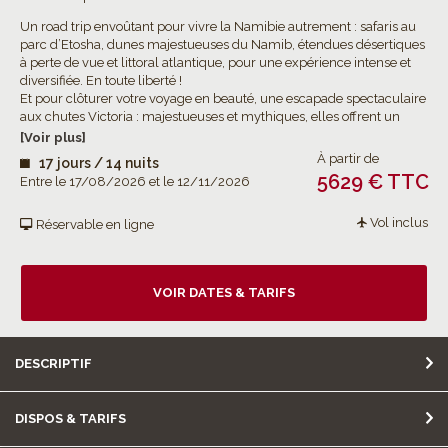
Un road trip envoûtant pour vivre la Namibie autrement : safaris au
parc d’Etosha, dunes majestueuses du Namib, étendues désertiques
à perte de vue et littoral atlantique, pour une expérience intense et
diversifiée. En toute liberté !
Et pour clôturer votre voyage en beauté, une escapade spectaculaire
aux chutes Victoria : majestueuses et mythiques, elles offrent un
concentré d’eaux tumultueuses, d’arcs-en-ciel et de nuages de
[Voir plus]
brume.
À partir de
17 jours / 14 nuits
5629 € TTC
Entre le 17/08/2026 et le 12/11/2026
Vol inclus
Réservable en ligne
VOIR DATES & TARIFS
DESCRIPTIF
DISPOS & TARIFS