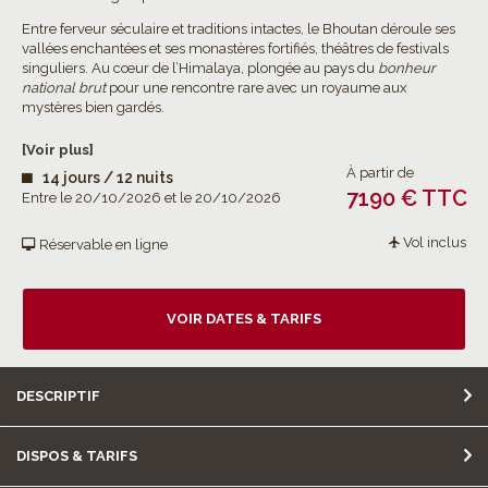
Entre ferveur séculaire et traditions intactes, le Bhoutan déroule ses
vallées enchantées et ses monastères fortifiés, théâtres de festivals
singuliers. Au cœur de l’Himalaya, plongée au pays du
bonheur
national brut
pour une rencontre rare avec un royaume aux
mystères bien gardés.
[Voir plus]
À partir de
14 jours / 12 nuits
7190 € TTC
Entre le 20/10/2026 et le 20/10/2026
Vol inclus
Réservable en ligne
VOIR DATES & TARIFS
DESCRIPTIF
DISPOS & TARIFS